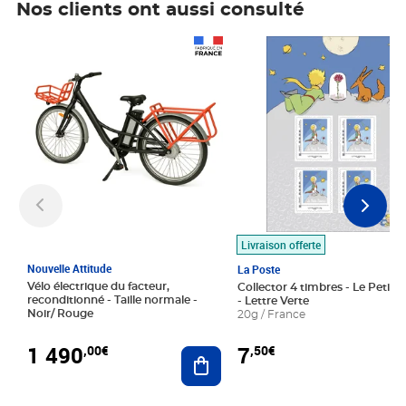
Nos clients ont aussi consulté
Prix 1 490,00€
Prix 7,50€
Livraison offerte
Nouvelle Attitude
La Poste
Vélo électrique du facteur,
Collector 4 timbres - Le Petit P
reconditionné - Taille normale -
- Lettre Verte
Noir/ Rouge
20g / France
1 490
7
,00€
,50€
Ajouter au panier