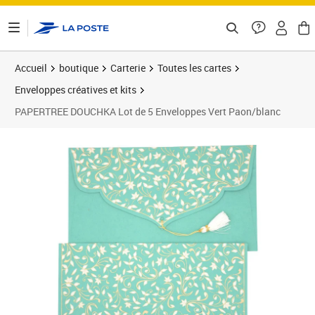
ontenu de la page
Accueil
boutique
Carterie
Toutes les cartes
Enveloppes créatives et kits
PAPERTREE DOUCHKA Lot de 5 Enveloppes Vert Paon/blanc
Prix 24,23€