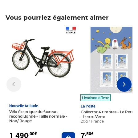
Vous pourriez également aimer
Prix 1 490,00€
Prix 7,50€
Livraison offerte
Nouvelle Attitude
La Poste
Vélo électrique du facteur,
Collector 4 timbres - Le Petit P
reconditionné - Taille normale -
- Lettre Verte
Noir/ Rouge
20g / France
1 490
7
,00€
,50€
Ajouter au panier