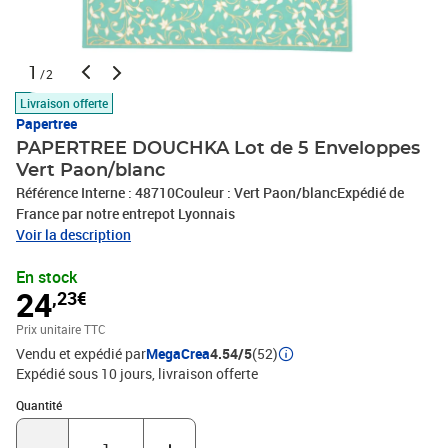
1
/2
Livraison offerte
Papertree
PAPERTREE DOUCHKA Lot de 5 Enveloppes
Vert Paon/blanc
Référence Interne : 48710Couleur : Vert Paon/blancExpédié de
France par notre entrepot Lyonnais
Voir la description
En stock
24
,23€
Prix unitaire TTC
Vendu et expédié par
MegaCrea
4.54/5
(52)
Expédié sous 10 jours
livraison offerte
Quantité : 1
Quantité