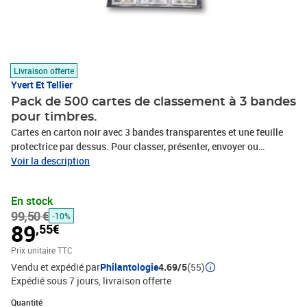
Livraison offerte
Yvert Et Tellier
Pack de 500 cartes de classement à 3 bandes
pour timbres.
Cartes en carton noir avec 3 bandes transparentes et une feuille
protectrice par dessus. Pour classer, présenter, envoyer ou
échanger vos timbres-poste. Indispensable pour tout philatéliste
Voir la description
expert ou débutant. Produit sans plastifiant acide sans danger
pour timbres. Format : 158 x 113 mm (C6) - Par lot de 500.
En stock
99,50 €
-10%
89
,55€
Prix unitaire TTC
Vendu et expédié par
Philantologie
4.69/5
(55)
Expédié sous 7 jours
livraison offerte
Quantité : 1
Quantité