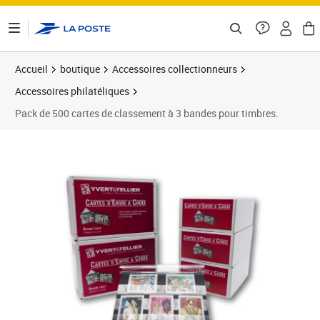
ontenu de la page
Accueil
boutique
Accessoires collectionneurs
Accessoires philatéliques
Pack de 500 cartes de classement à 3 bandes pour timbres.
Prix barré 99,50 €
Prix 89,55€