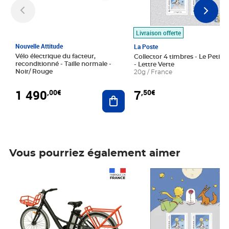
Livraison offerte
Nouvelle Attitude
La Poste
Vélo électrique du facteur,
Collector 4 timbres - Le Petit P
reconditionné - Taille normale -
- Lettre Verte
Noir/ Rouge
20g / France
1 490
7
,00€
,50€
Ajouter au panier
Vous pourriez également aimer
Prix 1 490,00€
Prix 7,50€