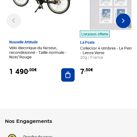
Livraison offerte
Nouvelle Attitude
La Poste
Vélo électrique du facteur,
Collector 4 timbres - Le Petit P
reconditionné - Taille normale -
- Lettre Verte
Noir/ Rouge
20g / France
1 490
7
,00€
,50€
Ajouter au panier
Nos Engagements
Proche de vous