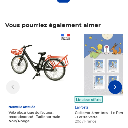
Vous pourriez également aimer
Prix 1 490,00€
Prix 7,50€
Livraison offerte
Nouvelle Attitude
La Poste
Vélo électrique du facteur,
Collector 4 timbres - Le Petit P
reconditionné - Taille normale -
- Lettre Verte
Noir/ Rouge
20g / France