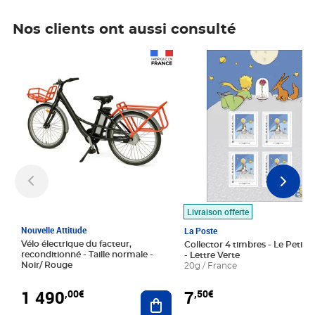
Nos clients ont aussi consulté
Prix 1 490,00€
Prix 7,50€
Livraison offerte
Nouvelle Attitude
La Poste
Vélo électrique du facteur,
Collector 4 timbres - Le Petit P
reconditionné - Taille normale -
- Lettre Verte
Noir/ Rouge
20g / France
1 490
7
,00€
,50€
Ajouter au panier