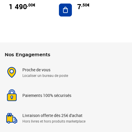
1 490
7
,00€
,50€
Ajouter au panier
Nos Engagements
Proche de vous
Localiser un bureau de poste
Paiements 100% sécurisés
Livraison offerte dès 25€ d'achat
Hors livres et hors produits marketplace