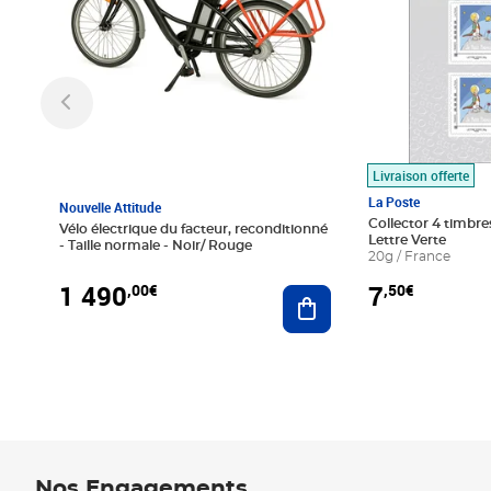
Livraison offerte
La Poste
Nouvelle Attitude
Collector 4 timbres
Vélo électrique du facteur, reconditionné
Lettre Verte
- Taille normale - Noir/ Rouge
20g / France
1 490
7
,00€
,50€
Ajouter au panier
Nos Engagements