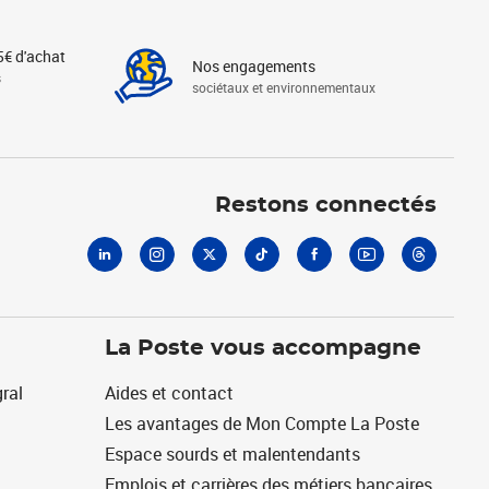
5€ d'achat
Nos engagements
s
sociétaux et environnementaux
Linkedin
Instagram
X
Tiktok
Facebook
Youtube
Threads
Restons connectés
La Poste vous accompagne
ral
Aides et contact
Les avantages de Mon Compte La Poste
Espace sourds et malentendants
Emplois et carrières des métiers bancaires