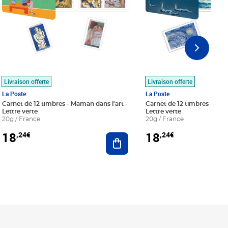
Livraison offerte
Livraison offerte
La Poste
La Poste
Carnet de 12 timbres - Maman dans l'art -
Carnet de 12 timbres - Le bl
Lettre verte
Lettre verte
20g / France
20g / France
18
18
,24€
,24€
r au panier
Ajouter au panier