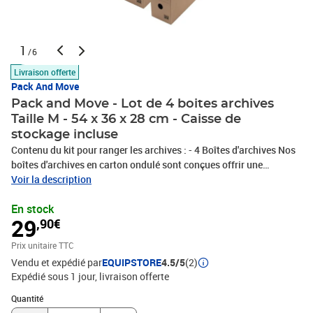
1
/6
Livraison offerte
Pack And Move
Pack and Move - Lot de 4 boites archives
Taille M - 54 x 36 x 28 cm - Caisse de
stockage incluse
Contenu du kit pour ranger les archives : - 4 Boîtes d'archives Nos
boîtes d'archives en carton ondulé sont conçues offrir une
protection optimale à vos documents. Avec des dimensions de
Voir la description
33,5 x 12 24 cm, elles parfaitement adaptées aux documents au
En stock
format A4. Fabriquées avec solide, ces garantissent résistance
29
,90€
maximale tout offrant flexibilité d'utilisation, que ce soit
rangement horizontal ou vertical. 1 Caisse stockage Notre caisse
Prix unitaire TTC
accompagne d'archives, solution transport sécurisée Dotée d'un
Vendu et expédié par
EQUIPSTORE
4.5/5
(2)
couvercle rabattable et fabriquée renforcé, elle garantit étant
Expédié sous 1 jour
livraison offerte
l'environnement. Avantages Simplicité d'utilisation vous offre
complète l'organisation archives, éliminant ainsi le besoin
Quantité : 1
Quantité
d'acheter séparément chaque composant. Faciles assembler