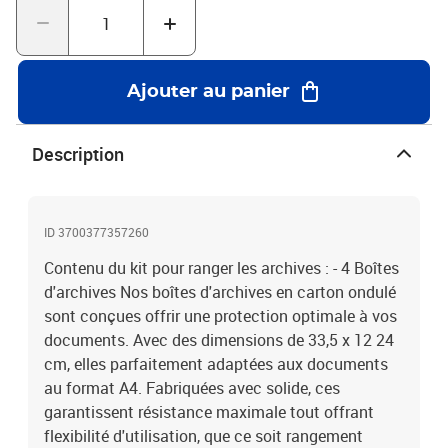
utiliser, la simplifient processus Protection Les assurent contre
dommages, tandis transport. Vos préservées toutes
circonstances. partir recyclé, nos notre contribuent préservation
planète solutions durables clients.
Ajouter au panier
Description
ID 3700377357260
Contenu du kit pour ranger les archives : - 4 Boîtes
d'archives Nos boîtes d'archives en carton ondulé
sont conçues offrir une protection optimale à vos
documents. Avec des dimensions de 33,5 x 12 24
cm, elles parfaitement adaptées aux documents
au format A4. Fabriquées avec solide, ces
garantissent résistance maximale tout offrant
flexibilité d'utilisation, que ce soit rangement