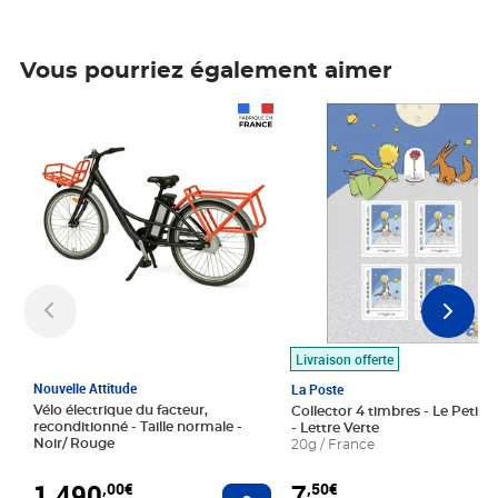
Vous pourriez également aimer
Prix 1 490,00€
Prix 7,50€
Livraison offerte
Nouvelle Attitude
La Poste
Vélo électrique du facteur,
Collector 4 timbres - Le Petit P
reconditionné - Taille normale -
- Lettre Verte
Noir/ Rouge
20g / France
1 490
7
,00€
,50€
Ajouter au panier