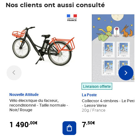
Nos clients ont aussi consulté
Prix 1 490,00€
Prix 7,50€
Livraison offerte
Nouvelle Attitude
La Poste
Vélo électrique du facteur,
Collector 4 timbres - Le Petit P
reconditionné - Taille normale -
- Lettre Verte
Noir/ Rouge
20g / France
1 490
7
,00€
,50€
Ajouter au panier