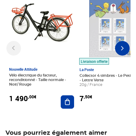
Livraison offerte
Nouvelle Attitude
La Poste
Vélo électrique du facteur,
Collector 4 timbres - Le Petit P
reconditionné - Taille normale -
- Lettre Verte
Noir/ Rouge
20g / France
1 490
7
,00€
,50€
Ajouter au panier
Vous pourriez également aimer