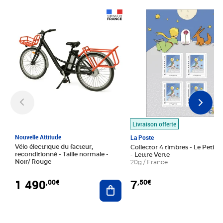
Prix 1 490,00€
Prix 7,50€
Livraison offerte
Nouvelle Attitude
La Poste
Vélo électrique du facteur,
Collector 4 timbres - Le Petit P
reconditionné - Taille normale -
- Lettre Verte
Noir/ Rouge
20g / France
1 490
7
,00€
,50€
Ajouter au panier