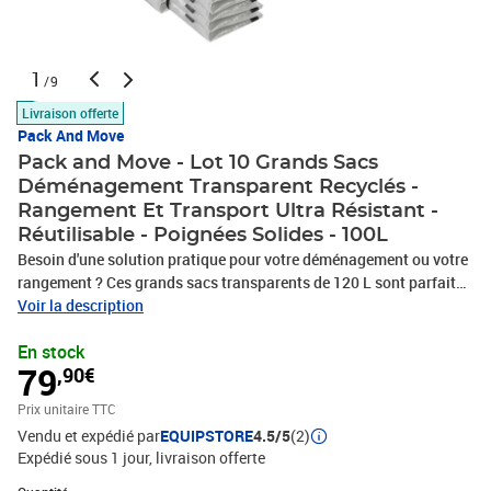
1
/9
Livraison offerte
Pack And Move
Pack and Move - Lot 10 Grands Sacs
Déménagement Transparent Recyclés -
Rangement Et Transport Ultra Résistant -
Réutilisable - Poignées Solides - 100L
Besoin d'une solution pratique pour votre déménagement ou votre
rangement ? Ces grands sacs transparents de 120 L sont parfaits
pour emballer vêtements, couettes, oreillers ou matériel de
Voir la description
bricolage. Ultra résistants et imperméables, ils protègent vos
En stock
affaires des déchirures, de l'humidité et des éclaboussures. Leur
79
,90€
transparence vous permet de voir le contenu en un clin d'œil, idéal
pour un rangement organisé. Faciles à remplir grâce à leur grande
Prix unitaire TTC
ouverture, ces sacs sont polyvalents et réutilisables, aussi utiles
Vendu et expédié par
EQUIPSTORE
4.5/5
(2)
pour un déménagement que pour un stockage longue durée.
Expédié sous 1 jour
livraison offerte
Pratiques, solides et efficaces, ils simplifient votre quotidien !
Quantité : 1