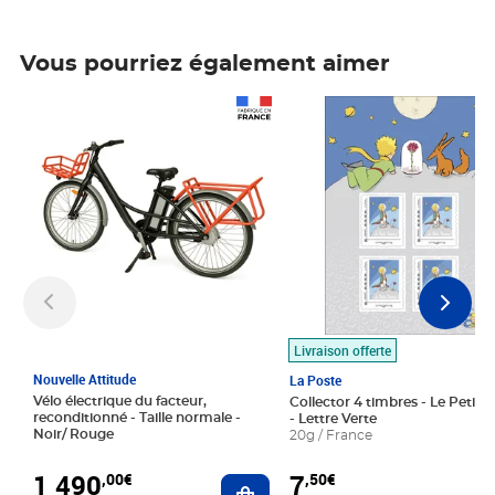
Vous pourriez également aimer
Prix 1 490,00€
Prix 7,50€
Livraison offerte
Nouvelle Attitude
La Poste
Vélo électrique du facteur,
Collector 4 timbres - Le Petit P
reconditionné - Taille normale -
- Lettre Verte
Noir/ Rouge
20g / France
1 490
7
,00€
,50€
Ajouter au panier