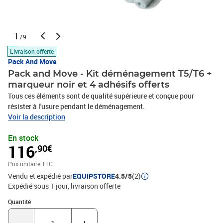
1
/9
Livraison offerte
Pack And Move
Pack and Move - Kit déménagement T5/T6 +
marqueur noir et 4 adhésifs offerts
Tous ces éléments sont de qualité supérieure et conçue pour
résister à l'usure pendant le déménagement.
Voir la description
En stock
116
,90€
Prix unitaire TTC
Vendu et expédié par
EQUIPSTORE
4.5/5
(2)
Expédié sous 1 jour
livraison offerte
Quantité : 1
Quantité