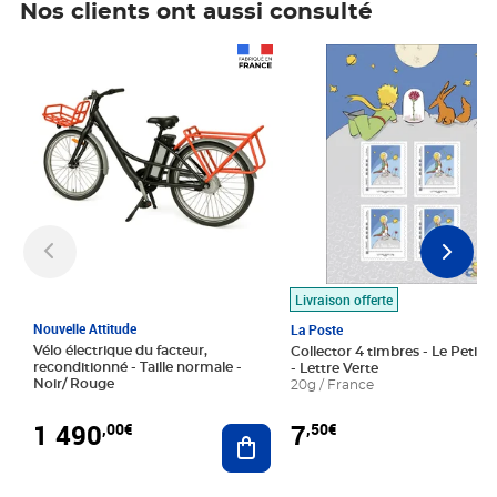
Nos clients ont aussi consulté
Prix 1 490,00€
Prix 7,50€
Livraison offerte
Nouvelle Attitude
La Poste
Vélo électrique du facteur,
Collector 4 timbres - Le Petit P
reconditionné - Taille normale -
- Lettre Verte
Noir/ Rouge
20g / France
1 490
7
,00€
,50€
Ajouter au panier