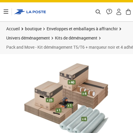
ontenu de la page
Accueil
boutique
Enveloppes et emballages à affranchir
Univers déménagement
Kits de déménagement
Pack and Move - Kit déménagement T5/T6 + marqueur noir et 4 adhés
Prix 116,90€