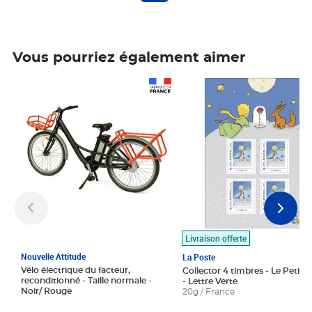
Vous pourriez également aimer
Prix 1 490,00€
Prix 7,50€
Livraison offerte
Nouvelle Attitude
La Poste
Vélo électrique du facteur,
Collector 4 timbres - Le Petit P
reconditionné - Taille normale -
- Lettre Verte
Noir/ Rouge
20g / France