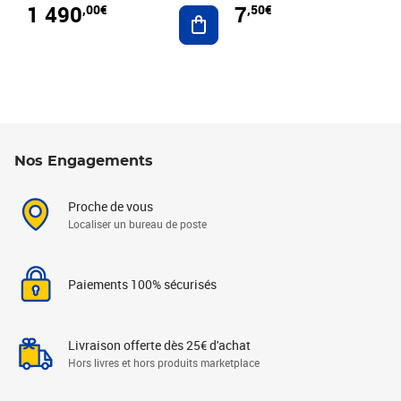
1 490
7
,00€
,50€
Ajouter au panier
Nos Engagements
Proche de vous
Localiser un bureau de poste
Paiements 100% sécurisés
Livraison offerte dès 25€ d'achat
Hors livres et hors produits marketplace