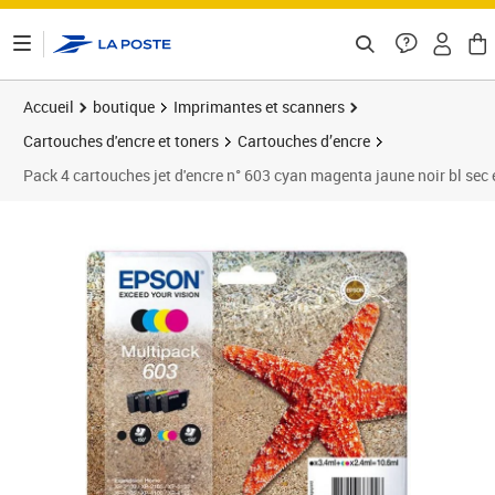
ontenu de la page
Accueil
boutique
Imprimantes et scanners
Cartouches d'encre et toners
Cartouches d’encre
Pack 4 cartouches jet d'encre n° 603 cyan magenta jaune noir bl sec
Prix 48,58€
Prix 5
Prix 5
Prix 5
Prix 5
Prix 5
Prix b
Prix 6