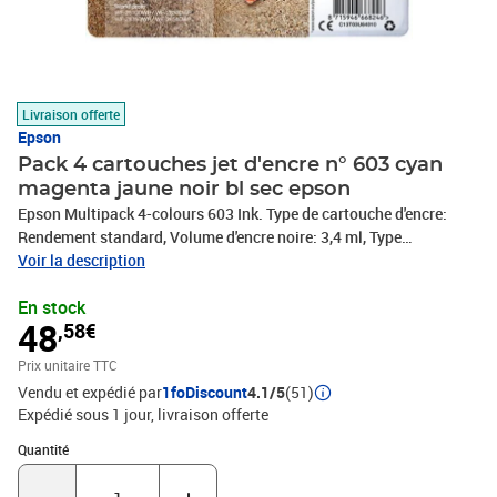
Livraison offerte
Epson
Pack 4 cartouches jet d'encre n° 603 cyan
magenta jaune noir bl sec epson
Epson Multipack 4-colours 603 Ink. Type de cartouche d'encre:
Rendement standard, Volume d'encre noire: 3,4 ml, Type
d'alimentation: Multi pack, Rendement par page d'encre de couleur:
Voir la description
130 pages, Volume d'encre de couleur: 2,4 ml, Quantité: 1 pièce(s),
En stock
Rendement par page de l'encre noire: 150 pages
48
,58€
Prix unitaire TTC
Vendu et expédié par
1foDiscount
4.1/5
(51)
Expédié sous 1 jour
livraison offerte
Quantité : 1
Quantité