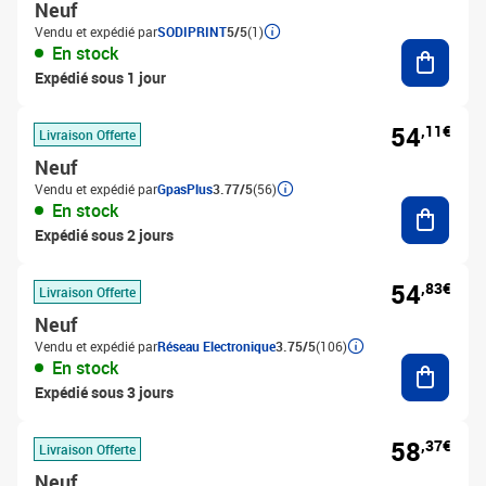
Neuf
Vendu et expédié par
SODIPRINT
5/5
(1)
Ajouter
En stock
Expédié sous 1 jour
54
,11€
Livraison Offerte
Neuf
Vendu et expédié par
GpasPlus
3.77/5
(56)
Ajouter
En stock
Expédié sous 2 jours
54
,83€
Livraison Offerte
Neuf
Vendu et expédié par
Réseau Electronique
3.75/5
(106)
Ajouter
En stock
Expédié sous 3 jours
58
,37€
Livraison Offerte
Neuf