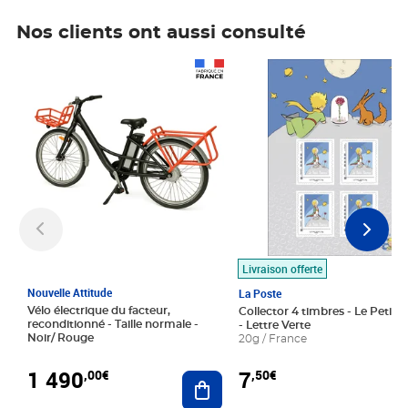
Nos clients ont aussi consulté
Prix 1 490,00€
Prix 7,50€
Livraison offerte
Nouvelle Attitude
La Poste
Vélo électrique du facteur,
Collector 4 timbres - Le Petit P
reconditionné - Taille normale -
- Lettre Verte
Noir/ Rouge
20g / France
1 490
7
,00€
,50€
Ajouter au panier