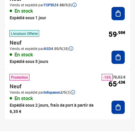
Vendu et expédié par
TOPBIZ
4.88/5
(8)
Ajouter
En stock
Expédié sous 1 jour
59
,98€
Livraison Offerte
Neuf
Vendu et expédié par
ASD
4.05/5
(38)
Ajouter
En stock
Expédié sous 5 jours
78,52 €
Promotion
-16%
65
,43€
Neuf
Vendu et expédié par
Infopavon
2/5
(3)
En stock
Ajouter
Expédié sous 2 jours, frais de port à partir de
6,35 €