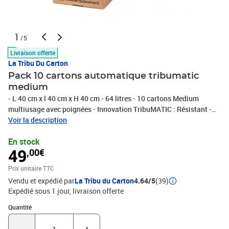
1
/5
Livraison offerte
La Tribu Du Carton
Pack 10 cartons automatique tribumatic
medium
- L 40 cm x l 40 cm x H 40 cm - 64 litres - 10 cartons Medium
multiusage avec poignées - Innovation TribuMATIC : Résistant -
Réutilisable - Recyclable - Double cannelure avec fond en double
Voir la description
épaisseur - Repliable après utilisation - Mise en forme
En stock
automatique en 15s - Fermeture par les poignées sans adhésif -
49
,00€
100% recyclé certifié FSC- Fabrication Française
Prix unitaire TTC
Vendu et expédié par
La Tribu du Carton
4.64/5
(39)
Expédié sous 1 jour
livraison offerte
Quantité : 1
Quantité