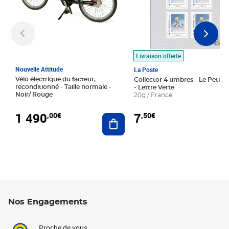
Livraison offerte
Nouvelle Attitude
La Poste
Vélo électrique du facteur,
Collector 4 timbres - Le Petit P
reconditionné - Taille normale -
- Lettre Verte
Noir/ Rouge
20g / France
1 490
7
,00€
,50€
Ajouter au panier
Nos Engagements
Proche de vous