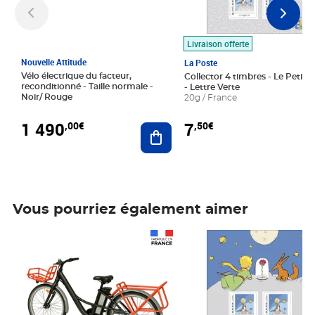
Livraison offerte
Nouvelle Attitude
La Poste
Vélo électrique du facteur,
Collector 4 timbres - Le Petit P
reconditionné - Taille normale -
- Lettre Verte
Noir/ Rouge
20g / France
1 490
7
,00€
,50€
Ajouter au panier
Vous pourriez également aimer
Prix 1 490,00€
Prix 7,50€