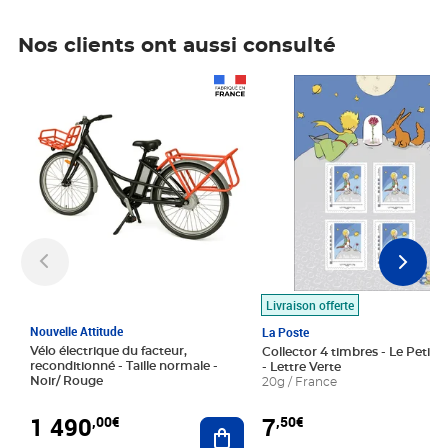
Nos clients ont aussi consulté
Prix 1 490,00€
Prix 7,50€
Livraison offerte
Nouvelle Attitude
La Poste
Vélo électrique du facteur,
Collector 4 timbres - Le Petit P
reconditionné - Taille normale -
- Lettre Verte
Noir/ Rouge
20g / France
1 490
7
,00€
,50€
Ajouter au panier