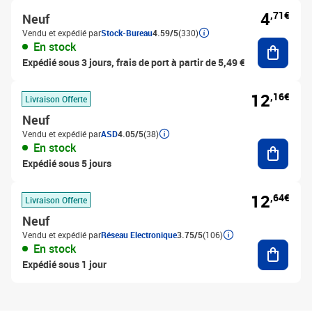
4
,71€
Neuf
Vendu et expédié par
Stock-Bureau
4.59/5
(330)
Ajouter
En stock
Expédié sous 3 jours, frais de port à partir de 5,49 €
12
,16€
Livraison Offerte
Neuf
Vendu et expédié par
ASD
4.05/5
(38)
Ajouter
En stock
Expédié sous 5 jours
12
,64€
Livraison Offerte
Neuf
Vendu et expédié par
Réseau Electronique
3.75/5
(106)
Ajouter
En stock
Expédié sous 1 jour