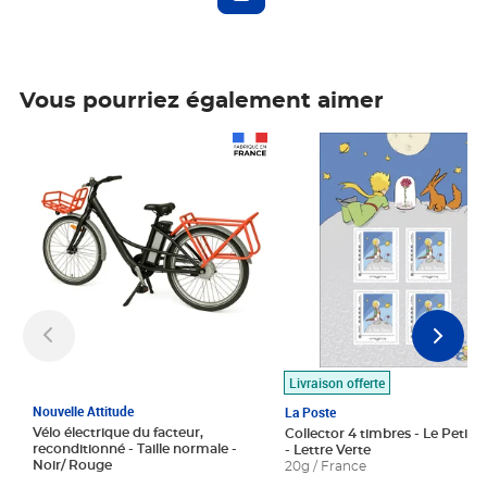
Vous pourriez également aimer
Prix 1 490,00€
Prix 7,50€
Livraison offerte
Nouvelle Attitude
La Poste
Vélo électrique du facteur,
Collector 4 timbres - Le Petit P
reconditionné - Taille normale -
- Lettre Verte
Noir/ Rouge
20g / France