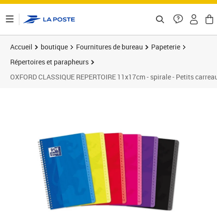
ontenu de la page
Accueil
boutique
Fournitures de bureau
Papeterie
Répertoires et parapheurs
OXFORD CLASSIQUE REPERTOIRE 11x17cm - spirale - Petits carreau
Prix 9,99€
Prix 4
Prix 1
Prix 1