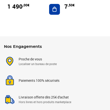
1 490
7
,00€
,50€
Ajouter au panier
Nos Engagements
Proche de vous
Localiser un bureau de poste
Paiements 100% sécurisés
Livraison offerte dès 25€ d'achat
Hors livres et hors produits marketplace