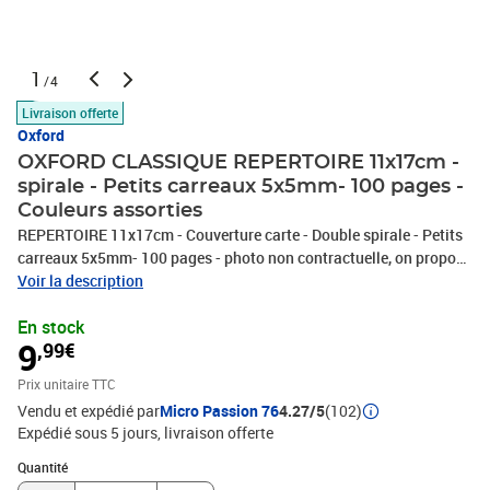
1
/4
Livraison offerte
Oxford
OXFORD CLASSIQUE REPERTOIRE 11x17cm -
spirale - Petits carreaux 5x5mm- 100 pages -
Couleurs assorties
REPERTOIRE 11x17cm - Couverture carte - Double spirale - Petits
carreaux 5x5mm- 100 pages - photo non contractuelle, on propose
ce produit en couleur aléatoire. Il nous est impossible de vous
Voir la description
offrir un produit dans une couleur en particulier. En confirmant
En stock
votre achat, vous recevrez l'une des couleurs affichées sur l'image
9
,99€
ou dans le titre, en fonction de la disponibilité.
Prix unitaire TTC
Vendu et expédié par
Micro Passion 76
4.27/5
(102)
Expédié sous 5 jours
livraison offerte
Quantité : 1
Quantité