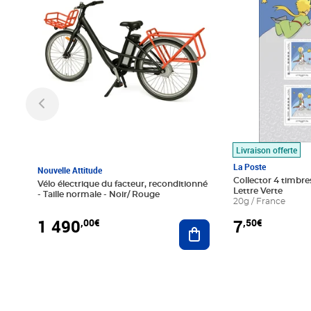
Livraison offerte
La Poste
Nouvelle Attitude
Collector 4 timbres
Vélo électrique du facteur, reconditionné
Lettre Verte
- Taille normale - Noir/ Rouge
20g / France
1 490
7
,00€
,50€
Ajouter au panier