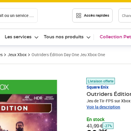
t ou un service ....
Chang
Accès rapides
Les services
Tous nos produits
Collection Pet
es
Jeux Xbox
Outriders Édition Day One Jeu Xbox One
Prix barré 41,99 €
Prix 30,39€
Livraison offerte
Square Enix
Outriders Éditi
Jeu de Tir-FPS sur Xbox
Voir la description
En stock
41,99 €
-27%