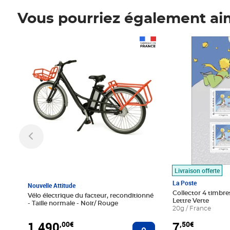
Vous pourriez également ai
Prix 1 490,00€
Prix 7,50€
Livraison offerte
La Poste
Nouvelle Attitude
Collector 4 timbres
Vélo électrique du facteur, reconditionné
Lettre Verte
- Taille normale - Noir/ Rouge
20g / France
1 490
7
,00€
,50€
Ajouter au panier