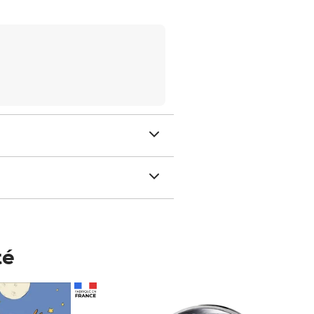
té
Prix 148,00€