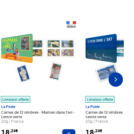
Prix 18,24€
Prix 18,24€
Livraison offerte
Livraison offerte
La Poste
La Poste
Carnet de 12 timbres - Maman dans l'art -
Carnet de 12 timbres - Le bl
Lettre verte
Lettre verte
20g / France
20g / France
18
18
,24€
,24€
r au panier
Ajouter au panier