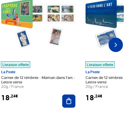
Livraison offerte
Livraison offerte
La Poste
La Poste
Carnet de 12 timbres - Maman dans l'art -
Carnet de 12 timbres - Le bl
Lettre verte
Lettre verte
20g / France
20g / France
18
18
,24€
,24€
r au panier
Ajouter au panier