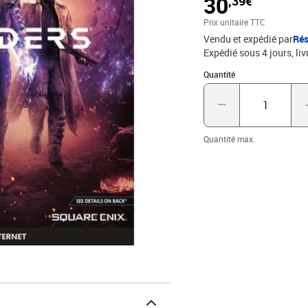
30
,39€
Prix unitaire TTC
Vendu et expédié par
Rés
Expédié sous 4 jours
liv
Quantité : 1
Quantité
Quantité max.