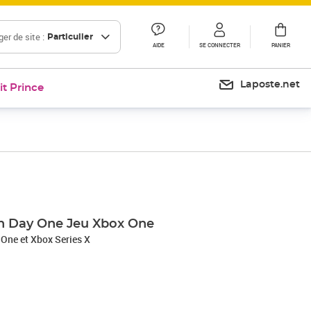
er de site :
Particulier
AIDE
SE CONNECTER
PANIER
Laposte.net
it Prince
on Day One Jeu Xbox One
 One et Xbox Series X