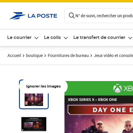
ontenu de la page
N° de suivi, rechercher un produi
Le courrier
Le colis
Le transfert de courrier
Accueil
boutique
Fournitures de bureau
Jeux vidéo et consol
Ignorer les images