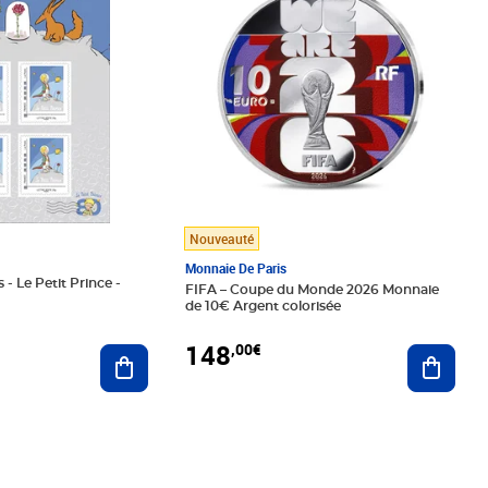
Nouveauté
Monnaie De Paris
 - Le Petit Prince -
FIFA – Coupe du Monde 2026 Monnaie
de 10€ Argent colorisée
148
,00€
Ajouter au panier
Ajoute