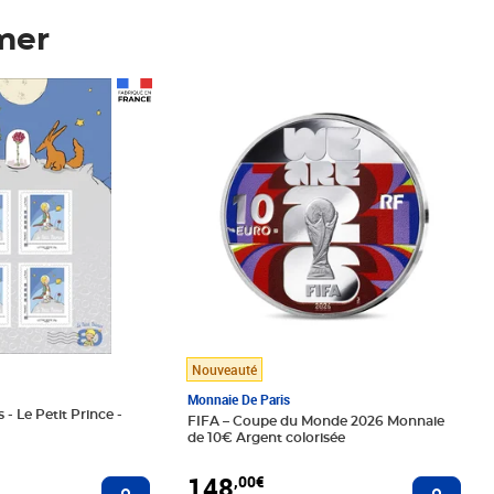
mer
Prix 148,00€
Nouveauté
Monnaie De Paris
 - Le Petit Prince -
FIFA – Coupe du Monde 2026 Monnaie
de 10€ Argent colorisée
148
,00€
Ajouter au panier
Ajoute