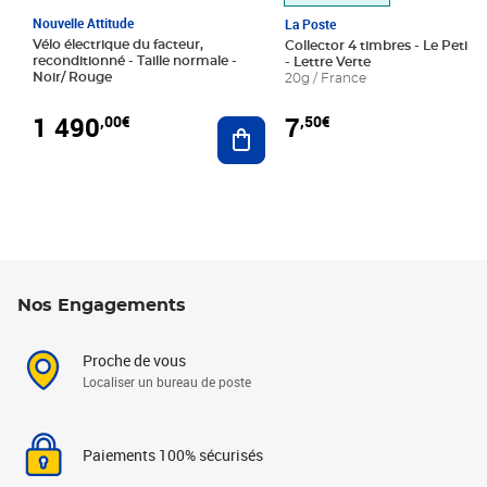
Nouvelle Attitude
La Poste
Vélo électrique du facteur,
Collector 4 timbres - Le Petit P
reconditionné - Taille normale -
- Lettre Verte
Noir/ Rouge
20g / France
1 490
7
,00€
,50€
Ajouter au panier
Nos Engagements
Proche de vous
Localiser un bureau de poste
Paiements 100% sécurisés