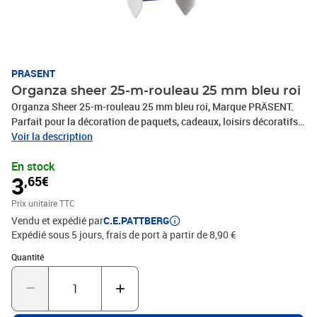
PRASENT
Organza sheer 25-m-rouleau 25 mm bleu roi
Organza Sheer 25-m-rouleau 25 mm bleu roi, Marque PRÄSENT.
Parfait pour la décoration de paquets, cadeaux, loisirs décoratifs
et tous vos projets DIY. Nos produits sont fabriqués en Allemagne
Voir la description
et sont composés à 100% de matériaux recyclés. Pour toutes les
En stock
occasions : que ce soit pour un anniversaire, un baptême, une
3
,65€
communion, Noël, le Nouvel An ou même pour Pâques – ce
fabuleux accessoire rend rapidement les emballages cadeaux
Prix unitaire TTC
beaux et attrayants.
Vendu et expédié par
C.E.PATTBERG
Expédié sous 5 jours, frais de port à partir de 8,90 €
Quantité : 1
Quantité