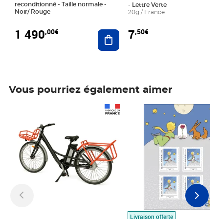
reconditionné - Taille normale -
- Lettre Verte
Noir/ Rouge
20g / France
1 490
7
,00€
,50€
Ajouter au panier
Vous pourriez également aimer
Prix 1 490,00€
Prix 7,50€
Livraison offerte