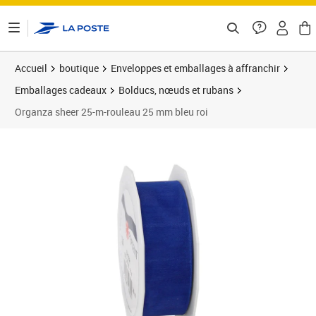
ontenu de la page
Accueil
boutique
Enveloppes et emballages à affranchir
Emballages cadeaux
Bolducs, nœuds et rubans
Organza sheer 25-m-rouleau 25 mm bleu roi
Prix 3,65€