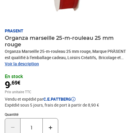
PRASENT
Organza marseille 25-m-rouleau 25 mm
rouge
Organza Marseille 25-m-rouleau 25 mm rouge, Marque PRÄSENT
est qualifié à l’emballage cadeau, Loisirs Créatifs, Bricolage et
tous vos projets DIY. Le ruban décoratif est produit en Allemagne
Voir la description
et le bobine consiste en 100 % matériaux recyclés. Le ruban
En stock
cadeau est parfait pour les différents thèmes de commerces et
9
,69€
occasions, comme Noël, anniversaire, mariage, Saint-Valentin ou
Pâques. Laissez-vous inspirer de la diversité de produits de
Prix unitaire TTC
C.E.PATTBERG et constatez par vous-même les nombreux
Vendu et expédié par
C.E.PATTBERG
avantages de la qualité fabriqué en Allemagne.
Expédié sous 5 jours, frais de port à partir de 8,90 €
Quantité : 1
Quantité