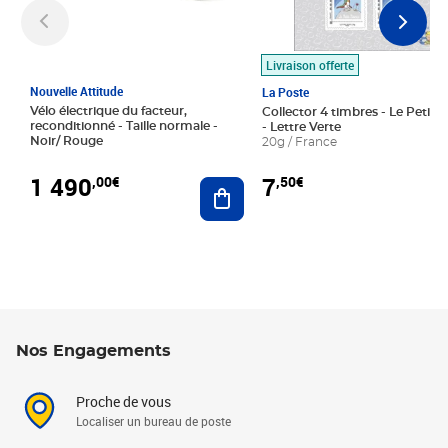
Livraison offerte
Nouvelle Attitude
La Poste
Vélo électrique du facteur,
Collector 4 timbres - Le Petit P
reconditionné - Taille normale -
- Lettre Verte
Noir/ Rouge
20g / France
1 490
7
,00€
,50€
Ajouter au panier
Nos Engagements
Proche de vous
Localiser un bureau de poste