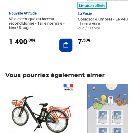
Livraison offerte
Nouvelle Attitude
La Poste
Vélo électrique du facteur,
Collector 4 timbres - Le Petit P
reconditionné - Taille normale -
- Lettre Verte
Noir/ Rouge
20g / France
1 490
7
,00€
,50€
Ajouter au panier
Vous pourriez également aimer
Prix 1 490,00€
Prix 7,50€