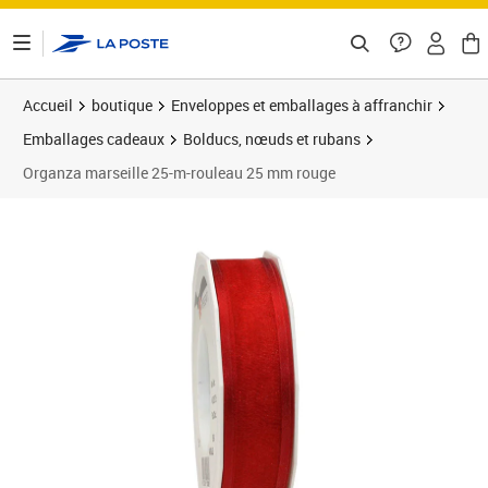
ontenu de la page
Accueil
boutique
Enveloppes et emballages à affranchir
Emballages cadeaux
Bolducs, nœuds et rubans
Organza marseille 25-m-rouleau 25 mm rouge
Prix 9,69€