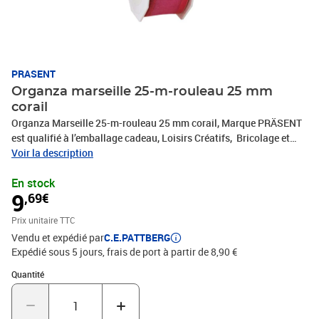
PRASENT
Organza marseille 25-m-rouleau 25 mm
corail
Organza Marseille 25-m-rouleau 25 mm corail, Marque PRÄSENT
est qualifié à l’emballage cadeau, Loisirs Créatifs, Bricolage et
tous vos projets DIY. Le ruban décoratif est produit en Allemagne
Voir la description
et le bobine consiste en 100 % matériaux recyclés. Le ruban
En stock
cadeau est parfait pour les différents thèmes de commerces et
9
,69€
occasions, comme Noël, anniversaire, mariage, Saint-Valentin ou
Pâques. Laissez-vous inspirer de la diversité de produits de
Prix unitaire TTC
C.E.PATTBERG et constatez par vous-même les nombreux
Vendu et expédié par
C.E.PATTBERG
avantages de la qualité fabriqué en Allemagne.
Expédié sous 5 jours, frais de port à partir de 8,90 €
Quantité : 1
Quantité