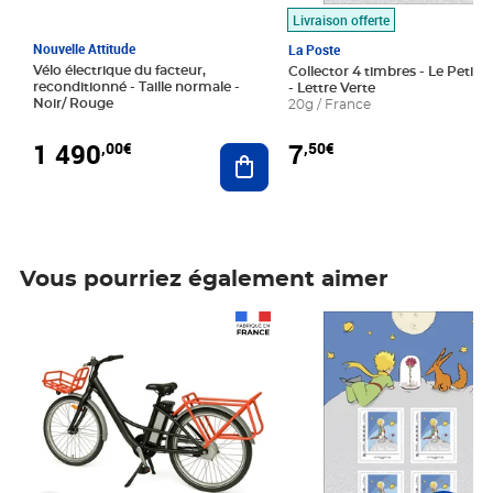
Livraison offerte
Nouvelle Attitude
La Poste
Vélo électrique du facteur,
Collector 4 timbres - Le Petit P
reconditionné - Taille normale -
- Lettre Verte
Noir/ Rouge
20g / France
1 490
7
,00€
,50€
Ajouter au panier
Vous pourriez également aimer
Prix 1 490,00€
Prix 7,50€