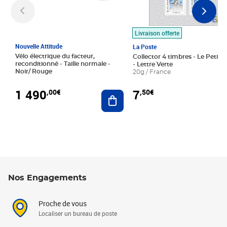
Livraison offerte
Nouvelle Attitude
La Poste
Vélo électrique du facteur,
Collector 4 timbres - Le Petit P
reconditionné - Taille normale -
- Lettre Verte
Noir/ Rouge
20g / France
1 490
7
,00€
,50€
Ajouter au panier
Nos Engagements
Proche de vous
Localiser un bureau de poste