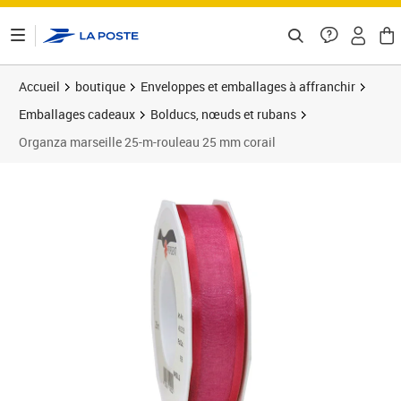
ontenu de la page
Accueil
boutique
Enveloppes et emballages à affranchir
Emballages cadeaux
Bolducs, nœuds et rubans
Organza marseille 25-m-rouleau 25 mm corail
Prix 9,69€