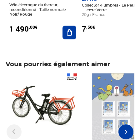
Vélo électrique du facteur,
Collector 4 timbres - Le Petit P
reconditionné - Taille normale -
- Lettre Verte
Noir/ Rouge
20g / France
1 490
7
,00€
,50€
Ajouter au panier
Vous pourriez également aimer
Prix 1 490,00€
Prix 7,50€