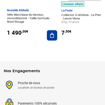
Livraison offerte
Nouvelle Attitude
La Poste
Vélo électrique du facteur,
Collector 4 timbres - Le Petit P
reconditionné - Taille normale -
- Lettre Verte
Noir/ Rouge
20g / France
1 490
7
,00€
,50€
Ajouter au panier
Nos Engagements
Proche de vous
Localiser un bureau de poste
Paiements 100% sécurisés