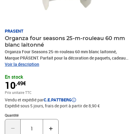
PRASENT
Organza four seasons 25-m-rouleau 60 mm
blanc laitonné
Organza Four Seasons 25-m-rouleau 60 mm blanc laitonné,
Marque PRÄSENT. Parfait pour la décoration de paquets, cadeaux,
loisirs décoratifs et tous vos projets DIY. Nos produits sont
Voir la description
fabriqués en Allemagne et sont composés à 100% de matériaux
En stock
recyclés. Pour toutes les occasions : que ce soit pour un
10
,49€
anniversaire, un baptême, une communion, Noël, le Nouvel An ou
même pour Pâques – ce fabuleux accessoire rend rapidement les
Prix unitaire TTC
emballages cadeaux beaux et attrayants.
Vendu et expédié par
C.E.PATTBERG
Expédié sous 5 jours, frais de port à partir de 8,90 €
Quantité : 1
Quantité