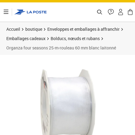
ontenu de la page
Accueil
boutique
Enveloppes et emballages à affranchir
Emballages cadeaux
Bolducs, nœuds et rubans
Organza four seasons 25-m-rouleau 60 mm blanc laitonné
Prix 10,49€