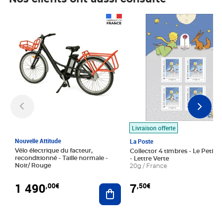
Prix 1 490,00€
Prix 7,50€
Livraison offerte
Nouvelle Attitude
La Poste
Vélo électrique du facteur,
Collector 4 timbres - Le Petit P
reconditionné - Taille normale -
- Lettre Verte
Noir/ Rouge
20g / France
1 490
7
,00€
,50€
Ajouter au panier