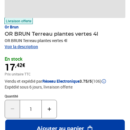
Livraison offerte
Or Brun
OR BRUN Terreau plantes vertes 4l
OR BRUN Terreau plantes vertes 4l
Voir la description
En stock
17
,42€
Prix unitaire TTC
Vendu et expédié par
Réseau Electronique
3.75/5
(106)
Expédié sous 6 jours
livraison offerte
Quantité : 1
Quantité
Ajouter au panier