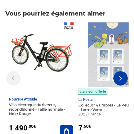
Vous pourriez également aimer
Prix 1 490,00€
Prix 7,50€
Livraison offerte
Nouvelle Attitude
La Poste
Vélo électrique du facteur,
Collector 4 timbres - Le Petit P
reconditionné - Taille normale -
- Lettre Verte
Noir/ Rouge
20g / France
1 490
7
,00€
,50€
Ajouter au panier