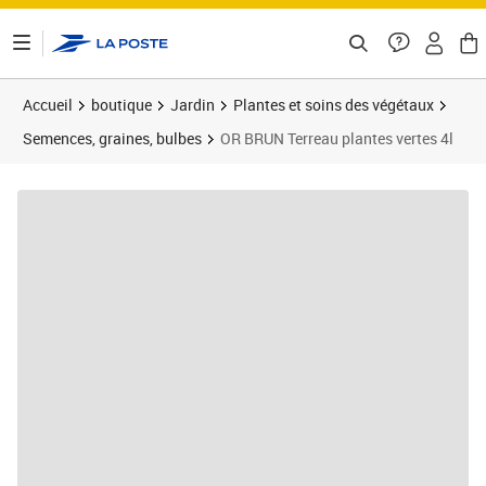
ontenu de la page
Accueil
boutique
Jardin
Plantes et soins des végétaux
Semences, graines, bulbes
OR BRUN Terreau plantes vertes 4l
Prix 17,42€