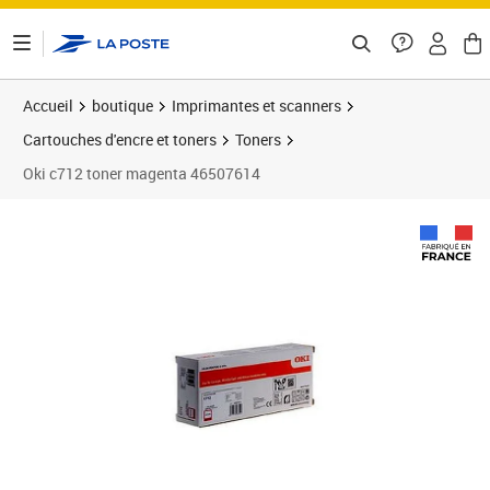
ontenu de la page
Accueil
boutique
Imprimantes et scanners
Cartouches d'encre et toners
Toners
Oki c712 toner magenta 46507614
Prix barré 300,99 €
Prix 264,40€
Prix 2
Prix 2
Prix b
Prix 3