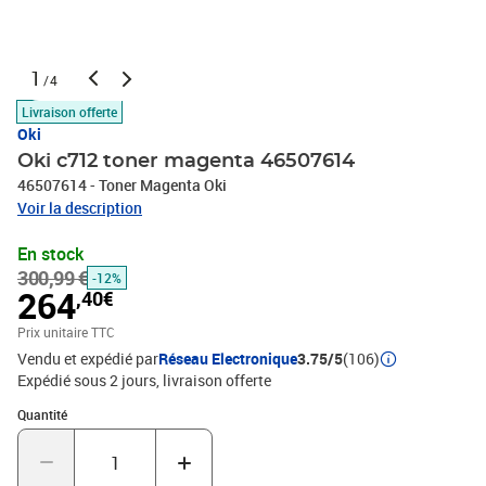
1
/4
Livraison offerte
Oki
Oki c712 toner magenta 46507614
46507614 - Toner Magenta Oki
Voir la description
En stock
300,99 €
-12%
264
,40€
Prix unitaire TTC
Vendu et expédié par
Réseau Electronique
3.75/5
(106)
Expédié sous 2 jours
livraison offerte
Quantité : 1
Quantité