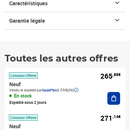
Caractéristiques
Garantie légale
Toutes les autres offres
265
,88€
Livraison Offerte
Neuf
Vendu et expédié par
GpasPlus
3.77/5
(56)
Ajouter
En stock
Expédié sous 2 jours
271
,14€
Livraison Offerte
Neuf