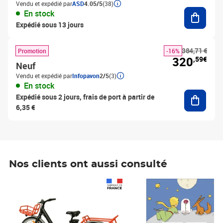
Vendu et expédié par
ASD
4.05/5
(38)
Ajouter
En stock
Expédié sous 13 jours
384,71 €
Promotion
-16%
320
,59€
Neuf
Vendu et expédié par
Infopavon
2/5
(3)
En stock
Ajouter
Expédié sous 2 jours, frais de port à partir de
6,35 €
Nos clients ont aussi consulté
Prix 1 490,00€
Prix 7,50€