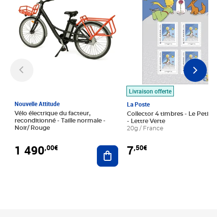
Livraison offerte
Nouvelle Attitude
La Poste
Vélo électrique du facteur,
Collector 4 timbres - Le Petit P
reconditionné - Taille normale -
- Lettre Verte
Noir/ Rouge
20g / France
1 490
7
,00€
,50€
Ajouter au panier