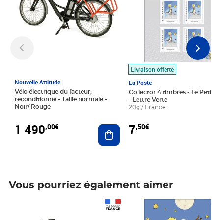
Livraison offerte
Nouvelle Attitude
La Poste
Vélo électrique du facteur,
Collector 4 timbres - Le Petit P
reconditionné - Taille normale -
- Lettre Verte
Noir/ Rouge
20g / France
1 490
7
,00€
,50€
Ajouter au panier
Vous pourriez également aimer
Prix 1 490,00€
Prix 7,50€