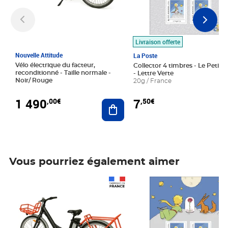
Livraison offerte
Nouvelle Attitude
La Poste
Vélo électrique du facteur,
Collector 4 timbres - Le Petit P
reconditionné - Taille normale -
- Lettre Verte
Noir/ Rouge
20g / France
1 490
7
,00€
,50€
Ajouter au panier
Vous pourriez également aimer
Prix 1 490,00€
Prix 7,50€