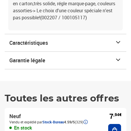
en carton,très solide, régle marque-page, couleurs
assorties-> Le choix d'une couleur spéciale n'est
pas possible!(002207 / 100105117)
Caractéristiques
Garantie légale
Toutes les autres offres
7
,94€
Neuf
Vendu et expédié par
Stock-Bureau
4.59/5
(329)
Ajouter
En stock