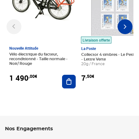
Livraison offerte
Nouvelle Attitude
La Poste
Vélo électrique du facteur,
Collector 4 timbres - Le Petit P
reconditionné - Taille normale -
- Lettre Verte
Noir/ Rouge
20g / France
1 490
7
,00€
,50€
Ajouter au panier
Nos Engagements