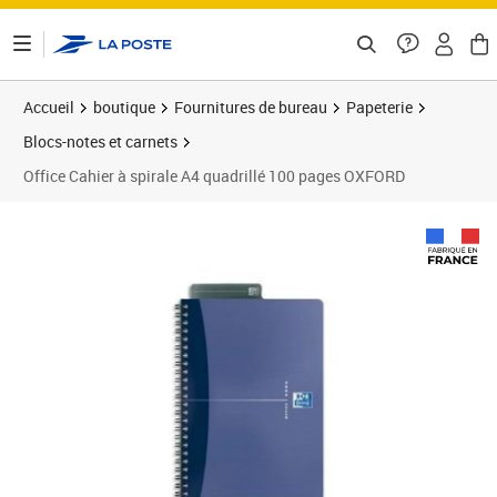
ontenu de la page
Accueil
boutique
Fournitures de bureau
Papeterie
Blocs-notes et carnets
Office Cahier à spirale A4 quadrillé 100 pages OXFORD
Prix 12,83€
Prix 7
Prix 1