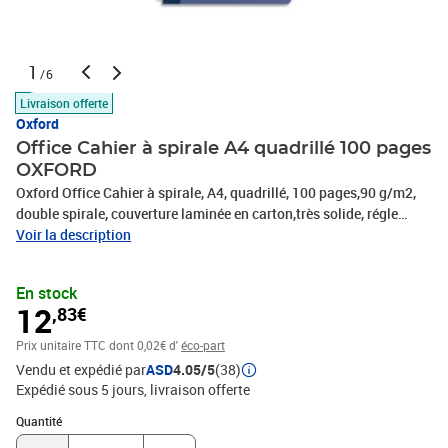
1
/6
Livraison offerte
Oxford
Office Cahier à spirale A4 quadrillé 100 pages
OXFORD
Oxford Office Cahier à spirale, A4, quadrillé, 100 pages,90 g/m2,
double spirale, couverture laminée en carton,très solide, régle
marque-page, couleurs assorties-> Le choix d'une couleur spéciale
Voir la description
n'est pas possible!(002207 / 100105117)
En stock
12
,83€
Prix unitaire TTC
dont 0,02€ d'
éco-part
Vendu et expédié par
ASD
4.05/5
(38)
Expédié sous 5 jours
livraison offerte
Quantité : 1
Quantité