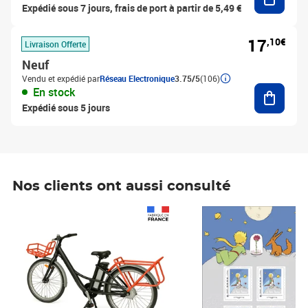
Expédié sous 7 jours, frais de port à partir de 5,49 €
17
,10€
Livraison Offerte
Neuf
Vendu et expédié par
Réseau Electronique
3.75/5
(106)
Ajouter
En stock
Expédié sous 5 jours
Nos clients ont aussi consulté
Prix 1 490,00€
Prix 7,50€