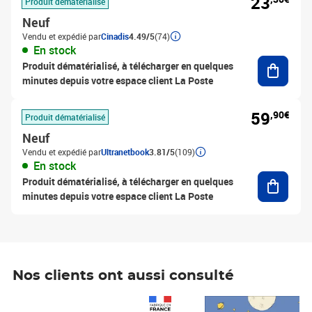
23
Produit dématérialisé
Neuf
Vendu et expédié par
Cinadis
4.49/5
(74)
En stock
Ajouter
Produit dématérialisé, à télécharger en quelques
minutes depuis votre espace client La Poste
59
,90€
Produit dématérialisé
Neuf
Vendu et expédié par
Ultranetbook
3.81/5
(109)
En stock
Ajouter
Produit dématérialisé, à télécharger en quelques
minutes depuis votre espace client La Poste
Nos clients ont aussi consulté
Prix 1 490,00€
Prix 7,50€