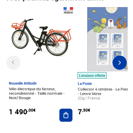
Prix 1 490,00€
Prix 7,50€
Livraison offerte
Nouvelle Attitude
La Poste
Vélo électrique du facteur,
Collector 4 timbres - Le Petit P
reconditionné - Taille normale -
- Lettre Verte
Noir/ Rouge
20g / France
1 490
7
,00€
,50€
Ajouter au panier