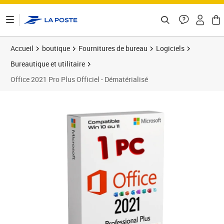
ontenu de la page
Accueil
boutique
Fournitures de bureau
Logiciels
Bureautique et utilitaire
Office 2021 Pro Plus Officiel - Dématérialisé
Prix 23,25€
Prix 2
Prix 5