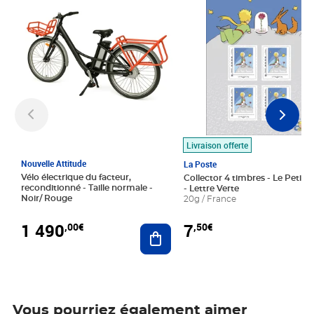
Livraison offerte
Nouvelle Attitude
La Poste
Vélo électrique du facteur,
Collector 4 timbres - Le Petit P
reconditionné - Taille normale -
- Lettre Verte
Noir/ Rouge
20g / France
1 490
7
,00€
,50€
Ajouter au panier
Vous pourriez également aimer