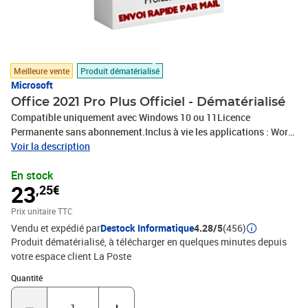
Meilleure vente
Produit dématérialisé
Microsoft
Office 2021 Pro Plus Officiel - Dématérialisé
Compatible uniquement avec Windows 10 ou 11Licence
Permanente sans abonnement.Inclus à vie les applications : Word,
Excel, Power, Point, Outlook, OneNote, Publisher, Access.Code
Voir la description
d'activation + Lien de téléchargement + Instructions complètes
En stock
envoyées directement sur votre Compte La Poste via la messagerie
23
,25€
après votre commande.
Prix unitaire TTC
Vendu et expédié par
Destock Informatique
4.28/5
(456)
Produit dématérialisé, à télécharger en quelques minutes depuis
votre espace client La Poste
Quantité : 1
Quantité