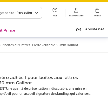
er de site :
Particulier
AIDE
SE CONNECTER
PANIER
Laposte.net
it Prince
r boîtes aux lettres- Pierre véritable 50 mm Galibot
ro adhésif pour boîtes aux lettres-
e 50 mm Galibot
TUne qualité de présentation indiscutable, une mise en
up d'oeil pour un accueil signature de standing, qui valorisera
ux de tous.PERFORMANCE ET ROBUSTESSEGrâce à sa
ritable, le numéro résistera aus attaques du temps et de la