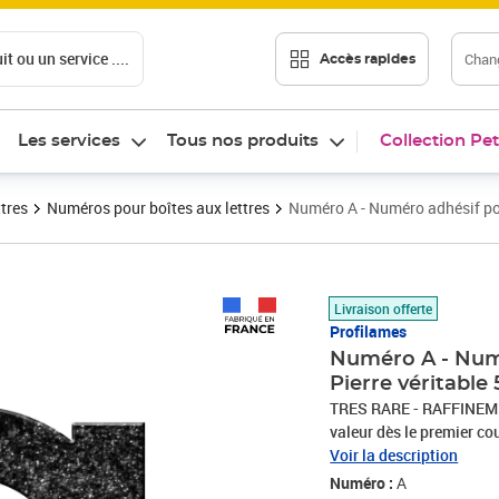
t ou un service ....
Chang
Accès rapides
Les services
Tous nos produits
Collection Pet
ttres
Numéros pour boîtes aux lettres
Numéro A - Numéro adhésif pou
Prix 6,89€
Livraison offerte
Profilames
Numéro A - Numé
Pierre véritabl
TRES RARE - RAFFINEMEN
valeur dès le premier co
votre demeure aux ye
Voir la description
composition de pierre vé
Numéro :
A