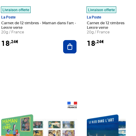
Livraison offerte
Livraison offerte
La Poste
La Poste
Carnet de 12 timbres - Maman dans l'art -
Carnet de 12 timbres - Le bl
Lettre verte
Lettre verte
20g / France
20g / France
18
18
,24€
,24€
r au panier
Ajouter au panier
Prix 18,24€
Prix 18,24€