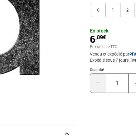
météo. Reconnue et appré
une installation pérenne
0
1
2
hydrofuge protecteur. D
le numéro est doté au dos
En stock
6
,89€
Prix unitaire TTC
Vendu et expédié par
PR
Expédié sous 7 jours
liv
Quantité : 1
Quantité