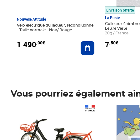
Livraison offerte
La Poste
Nouvelle Attitude
Collector 4 timbres
Vélo électrique du facteur, reconditionné
Lettre Verte
- Taille normale - Noir/ Rouge
20g / France
1 490
7
,00€
,50€
Ajouter au panier
Vous pourriez également ai
Prix 1 490,00€
Prix 7,50€