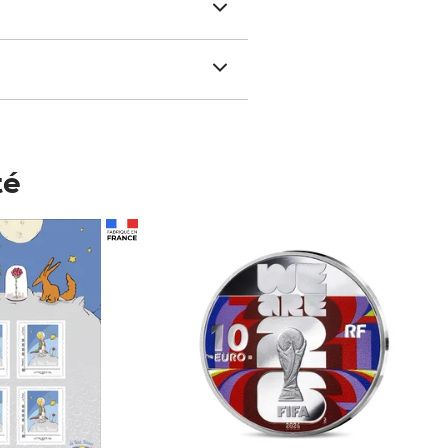
té
Prix 148,00€