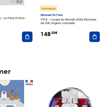
Nouveauté
Monnaie De Paris
 - Le Petit Prince -
FIFA – Coupe du Monde 2026 Monnaie
de 10€ Argent colorisée
148
,00€
Ajouter au panier
Ajoute
mer
Prix 148,00€