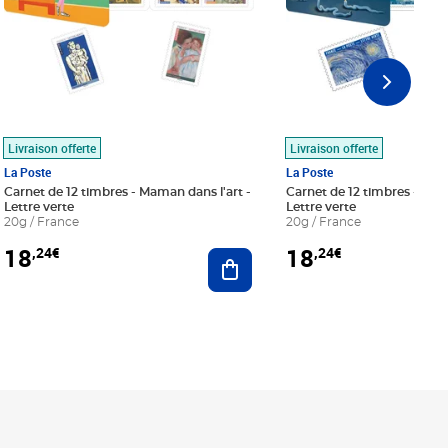
Livraison offerte
Livraison offerte
La Poste
La Poste
Carnet de 12 timbres - Maman dans l'art -
Carnet de 12 timbres - Le bl
Lettre verte
Lettre verte
20g / France
20g / France
18
18
,24€
,24€
r au panier
Ajouter au panier