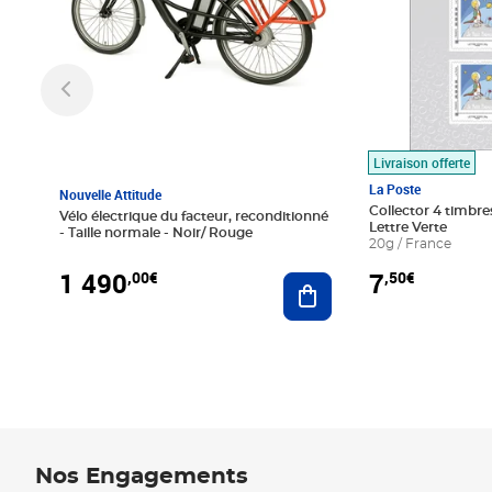
Livraison offerte
La Poste
Nouvelle Attitude
Collector 4 timbres
Vélo électrique du facteur, reconditionné
Lettre Verte
- Taille normale - Noir/ Rouge
20g / France
1 490
7
,00€
,50€
Ajouter au panier
Nos Engagements