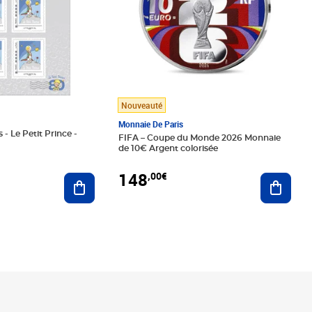
Nouveauté
Monnaie De Paris
 - Le Petit Prince -
FIFA – Coupe du Monde 2026 Monnaie
de 10€ Argent colorisée
148
,00€
Ajouter au panier
Ajoute