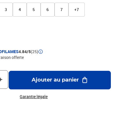
ciée pour ses qualités; la pierre naturelle vous apportera
 et sûre. Nous vous conseillons l'application en surface d'un
3
4
5
6
7
+7
'une épaisseur moyenne de 3 mm et d'une hauteur de 50 mm,
 d'un adhésif double face très puissant, issu de l'industrie.
OFILAMES
4.84/5
(25)
raison offerte
Ajouter au panier
Garantie légale