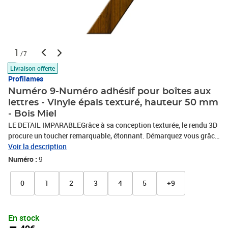
1
/7
Livraison offerte
Profilames
Numéro 9-Numéro adhésif pour boîtes aux
lettres - Vinyle épais texturé, hauteur 50 mm
- Bois Miel
LE DETAIL IMPARABLEGrâce à sa conception texturée, le rendu 3D
procure un toucher remarquable, étonnant. Démarquez vous grâce
au détail, le petit PLUS indéniable.LA GARANTIE DU
Voir la description
RESULTATC'est un vinyle fort, épais, COSTAUD dont les micro
Numéro :
9
canaux au dos favorisent la pose en évitant les bulles d'air. Votre
support devant être au préalable lisse, sec et dégraissé. Une bonne
0
1
2
3
4
5
+9
préparation pour une pose au résultat IMPECCABLE et pérenne.
En stock