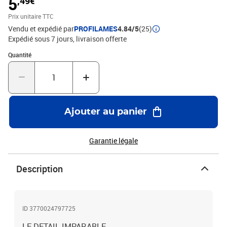
5
,49€
Prix unitaire TTC
Vendu et expédié par
PROFILAMES
4.84/5
(25)
Expédié sous 7 jours
livraison offerte
Quantité : 1
Quantité
Ajouter au panier
Garantie légale
Description
ID 3770024797725
LE DETAIL IMPARABLE