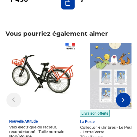
Vous pourriez également aimer
Prix 1 490,00€
Prix 7,50€
Livraison offerte
Nouvelle Attitude
La Poste
Vélo électrique du facteur,
Collector 4 timbres - Le Petit P
reconditionné - Taille normale -
- Lettre Verte
Noir/ Rouge
20g / France