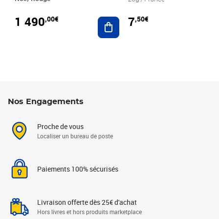
1 490
7
,00€
,50€
Ajouter au panier
Nos Engagements
Proche de vous
Localiser un bureau de poste
Paiements 100% sécurisés
Livraison offerte dès 25€ d'achat
Hors livres et hors produits marketplace