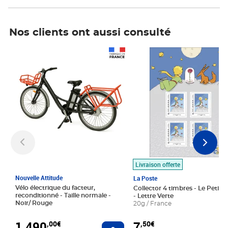
Nos clients ont aussi consulté
Prix 1 490,00€
Prix 7,50€
Livraison offerte
Nouvelle Attitude
La Poste
Vélo électrique du facteur,
Collector 4 timbres - Le Petit P
reconditionné - Taille normale -
- Lettre Verte
Noir/ Rouge
20g / France
1 490
7
,00€
,50€
Ajouter au panier