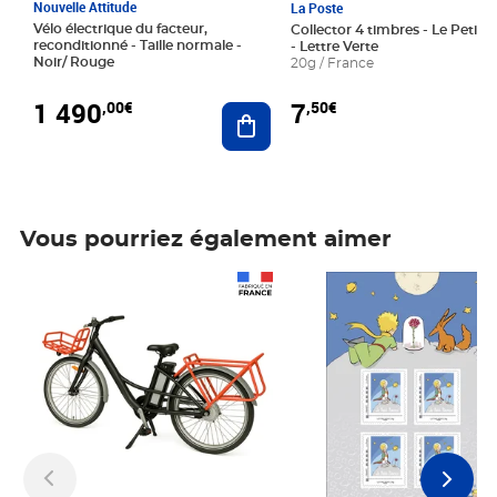
Nouvelle Attitude
La Poste
Vélo électrique du facteur,
Collector 4 timbres - Le Petit P
reconditionné - Taille normale -
- Lettre Verte
Noir/ Rouge
20g / France
1 490
7
,00€
,50€
Ajouter au panier
Vous pourriez également aimer
Prix 1 490,00€
Prix 7,50€