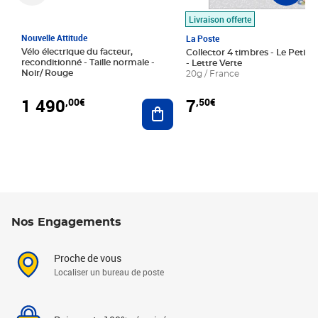
Livraison offerte
Nouvelle Attitude
La Poste
Vélo électrique du facteur,
Collector 4 timbres - Le Petit P
reconditionné - Taille normale -
- Lettre Verte
Noir/ Rouge
20g / France
1 490
7
,00€
,50€
Ajouter au panier
Nos Engagements
Proche de vous
Localiser un bureau de poste