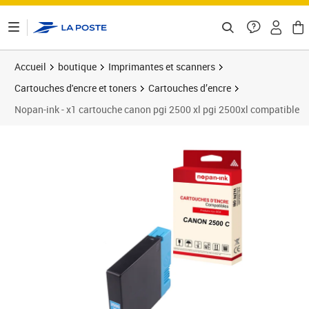
ontenu de la page
Accueil
boutique
Imprimantes et scanners
Cartouches d'encre et toners
Cartouches d’encre
Nopan-ink - x1 cartouche canon pgi 2500 xl pgi 2500xl compatible
Prix 16,99€