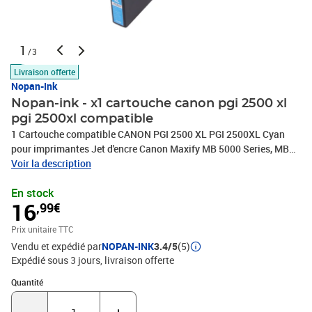
1
/3
Livraison offerte
Nopan-Ink
Nopan-ink - x1 cartouche canon pgi 2500 xl
pgi 2500xl compatible
1 Cartouche compatible CANON PGI 2500 XL PGI 2500XL Cyan
pour imprimantes Jet d'encre Canon Maxify MB 5000 Series, MB
5050, MB 5100 Series, MB 5150, MB 5300 Series, MB 5350, MB
Voir la description
5400 Series, MB 5450, iB 4000 Series, iB 4100 Series
En stock
16
,99€
Prix unitaire TTC
Vendu et expédié par
NOPAN-INK
3.4/5
(5)
Expédié sous 3 jours
livraison offerte
Quantité : 1
Quantité