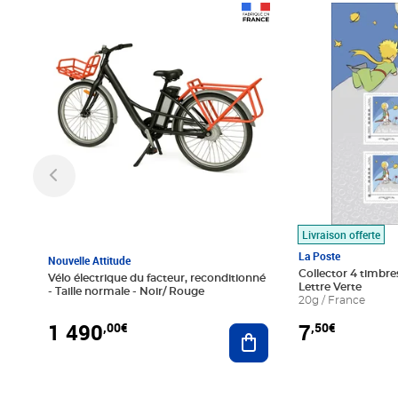
Prix 1 490,00€
Prix 7,50€
Livraison offerte
La Poste
Nouvelle Attitude
Collector 4 timbres
Vélo électrique du facteur, reconditionné
Lettre Verte
- Taille normale - Noir/ Rouge
20g / France
1 490
7
,00€
,50€
Ajouter au panier