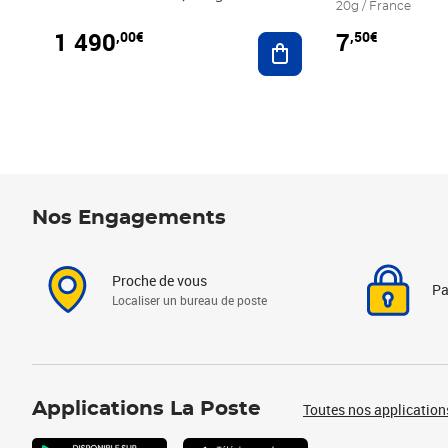
20g / France
1 490
7
,00€
,50€
Ajouter au panier
Nos Engagements
Proche de vous
Pa
Localiser un bureau de poste
Applications La Poste
Toutes nos application