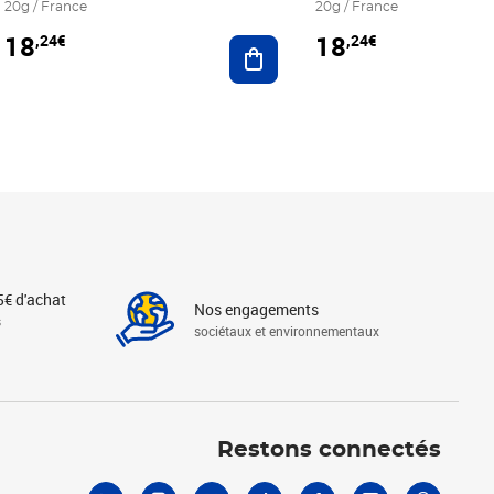
20g / France
20g / France
18
18
,24€
,24€
r au panier
Ajouter au panier
5€ d'achat
Nos engagements
s
sociétaux et environnementaux
Linkedin
Instagram
X
Tiktok
Facebook
Youtube
Threads
Restons connectés