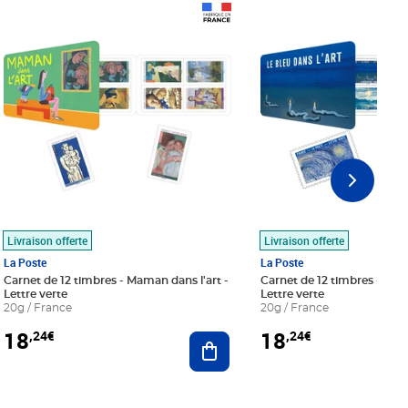
Prix 18,24€
Prix 18,24€
Livraison offerte
Livraison offerte
La Poste
La Poste
Carnet de 12 timbres - Maman dans l'art -
Carnet de 12 timbres - Le bl
Lettre verte
Lettre verte
20g / France
20g / France
18
18
,24€
,24€
r au panier
Ajouter au panier