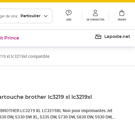
er de site :
Particulier
AIDE
SE CONNECTER
PANIER
Laposte.net
it Prince
219 xl lc3219xl compatible
artouche brother lc3219 xl lc3219xl
e BROTHER LC3219 XL LC3219XL Noir pour imprimantes Jet
5330 DW, 5330 DW XL, 5335 DW, 5730 DW, 5830 DW, 5930 DW,
0 DW, 6935 DW