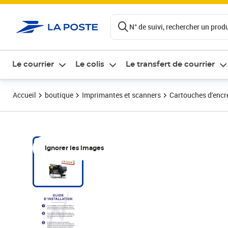
ontenu de la page
N° de suivi, rechercher un produi
Le courrier
Le colis
Le transfert de courrier
Accueil
boutique
Imprimantes et scanners
Cartouches d'encre
Ignorer les images