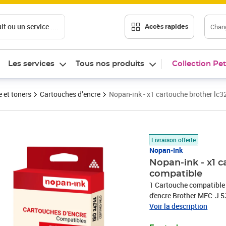
t ou un service ....
Chang
Accès rapides
Les services
Tous nos produits
Collection Pet
 et toners
Cartouches d’encre
Nopan-ink - x1 cartouche brother lc3
Prix 24,99€
Livraison offerte
Nopan-Ink
Nopan-ink - x1 c
compatible
1 Cartouche compatibl
d'encre Brother MFC-J 
6530 DW, 6730 DW, 693
Voir la description