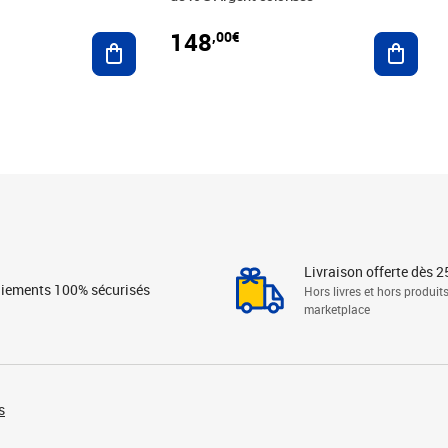
148
,00€
Ajouter au panier
Ajoute
Livraison offerte dès 2
iements 100% sécurisés
Hors livres et hors produit
marketplace
s