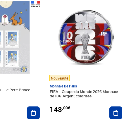
Prix 148,00€
Nouveauté
Monnaie De Paris
 - Le Petit Prince -
FIFA – Coupe du Monde 2026 Monnaie
de 10€ Argent colorisée
148
,00€
Ajouter au panier
Ajoute