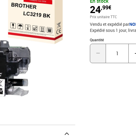
En stock
24
,99€
Prix unitaire TTC
Vendu et expédié par
NO
Expédié sous 1 jour
livr
Quantité : 1
Quantité