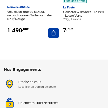
Livraison offerte
Nouvelle Attitude
La Poste
Vélo électrique du facteur,
Collector 4 timbres - Le Petit P
reconditionné - Taille normale -
- Lettre Verte
Noir/ Rouge
20g / France
1 490
7
,00€
,50€
Ajouter au panier
Nos Engagements
Proche de vous
Localiser un bureau de poste
Paiements 100% sécurisés