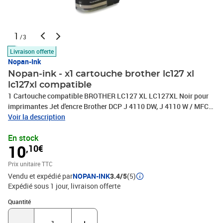
1
/3
Livraison offerte
Nopan-Ink
Nopan-ink - x1 cartouche brother lc127 xl
lc127xl compatible
1 Cartouche compatible BROTHER LC127 XL LC127XL Noir pour
imprimantes Jet d'encre Brother DCP J 4110 DW, J 4110 W / MFC-J
4310 DW, 4410 DW, 4510 DW, 4610 DW, 4710 DW
Voir la description
En stock
10
,10€
Prix unitaire TTC
Vendu et expédié par
NOPAN-INK
3.4/5
(5)
Expédié sous 1 jour
livraison offerte
Quantité : 1
Quantité