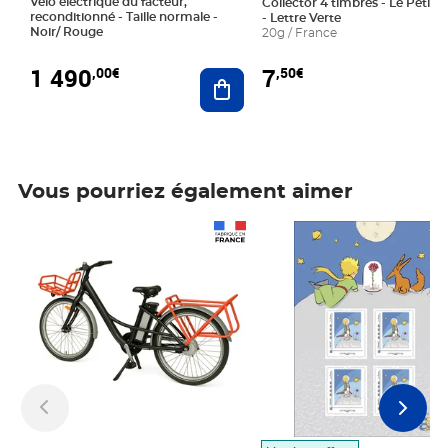
Vélo électrique du facteur,
Collector 4 timbres - Le Petit P
reconditionné - Taille normale -
- Lettre Verte
Noir/ Rouge
20g / France
1 490
7
,00€
,50€
Ajouter au panier
Vous pourriez également aimer
Prix 1 490,00€
Prix 7,50€