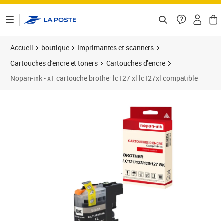
ontenu de la page
Accueil
boutique
Imprimantes et scanners
Cartouches d'encre et toners
Cartouches d’encre
Nopan-ink - x1 cartouche brother lc127 xl lc127xl compatible
Prix 10,10€