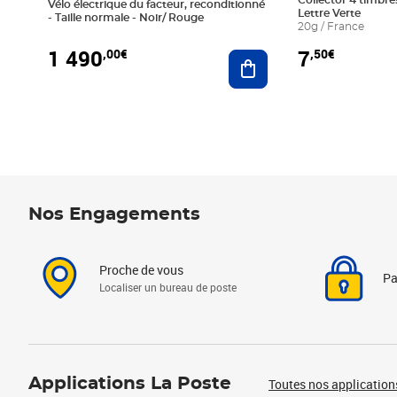
Collector 4 timbres
Vélo électrique du facteur, reconditionné
Lettre Verte
- Taille normale - Noir/ Rouge
20g / France
1 490
7
,00€
,50€
Ajouter au panier
Nos Engagements
Proche de vous
Pa
Localiser un bureau de poste
Applications La Poste
Toutes nos application