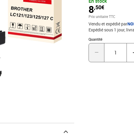
En stock
8
,50€
Prix unitaire TTC
Vendu et expédié par
NO
Expédié sous 1 jour
livr
Quantité : 1
Quantité