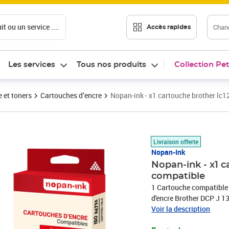
t ou un service ....
Chang
Accès rapides
Les services
Tous nos produits
Collection Pet
 et toners
Cartouches d’encre
Nopan-ink - x1 cartouche brother lc1
Prix 8,50€
Livraison offerte
Nopan-Ink
Nopan-ink - x1 ca
compatible
1 Cartouche compatibl
d'encre Brother DCP J 1
W / MFC-J 245, 470 DW,
Voir la description