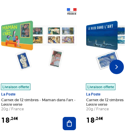
Prix 18,24€
Prix 18,24€
Livraison offerte
Livraison offerte
La Poste
La Poste
Carnet de 12 timbres - Maman dans l'art -
Carnet de 12 timbres - Le bl
Lettre verte
Lettre verte
20g / France
20g / France
18
18
,24€
,24€
r au panier
Ajouter au panier