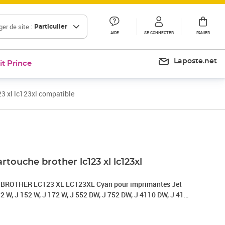
er de site :
Particulier
AIDE
SE CONNECTER
PANIER
Laposte.net
it Prince
23 xl lc123xl compatible
rtouche brother lc123 xl lc123xl
e BROTHER LC123 XL LC123XL Cyan pour imprimantes Jet
32 W, J 152 W, J 172 W, J 552 DW, J 752 DW, J 4110 DW, J 4110
 650 DW, 4410 DW, 4510 DW, 6520 DW, 6720 DW, 6920 DW