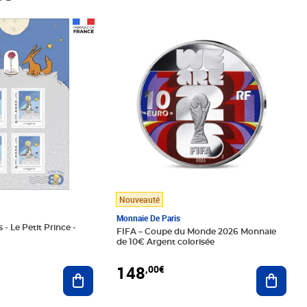
Prix 148,00€
Nouveauté
Monnaie De Paris
 - Le Petit Prince -
FIFA – Coupe du Monde 2026 Monnaie
de 10€ Argent colorisée
148
,00€
Ajouter au panier
Ajoute