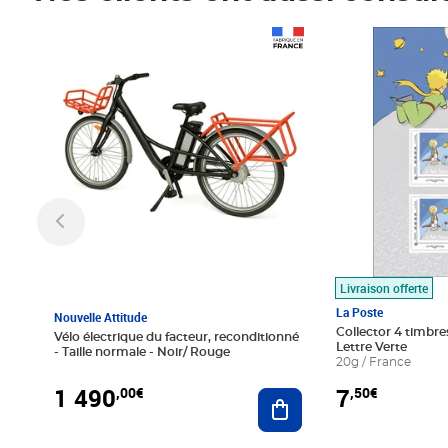
Prix 1 490,00€
Prix 7,50€
Livraison offerte
La Poste
Nouvelle Attitude
Collector 4 timbres
Vélo électrique du facteur, reconditionné
Lettre Verte
- Taille normale - Noir/ Rouge
20g / France
1 490
7
,00€
,50€
Ajouter au panier