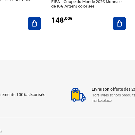
 - Le Petit Prince -
FIFA – Coupe du Monde 2026 Monnaie
de 10€ Argent colorisée
148
,00€
Ajouter au panier
Ajoute
Livraison offerte dès 2
iements 100% sécurisés
Hors livres et hors produit
marketplace
s