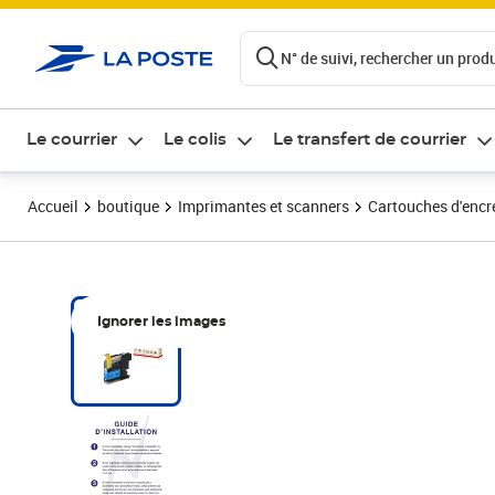
ontenu de la page
N° de suivi, rechercher un produi
Le courrier
Le colis
Le transfert de courrier
Accueil
boutique
Imprimantes et scanners
Cartouches d'encre
Ignorer les images