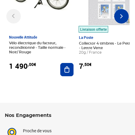
Livraison offerte
Nouvelle Attitude
La Poste
Vélo électrique du facteur,
Collector 4 timbres - Le Petit P
reconditionné - Taille normale -
- Lettre Verte
Noir/ Rouge
20g / France
1 490
7
,00€
,50€
Ajouter au panier
Nos Engagements
Proche de vous