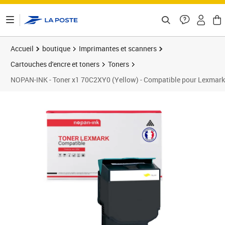
ontenu de la page
Accueil
boutique
Imprimantes et scanners
Cartouches d'encre et toners
Toners
NOPAN-INK - Toner x1 70C2XY0 (Yellow) - Compatible pour Lexm
Prix 98,00€