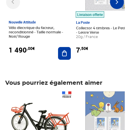
Livraison offerte
Nouvelle Attitude
La Poste
Vélo électrique du facteur,
Collector 4 timbres - Le Petit P
reconditionné - Taille normale -
- Lettre Verte
Noir/ Rouge
20g / France
1 490
7
,00€
,50€
Ajouter au panier
Vous pourriez également aimer
Prix 1 490,00€
Prix 7,50€