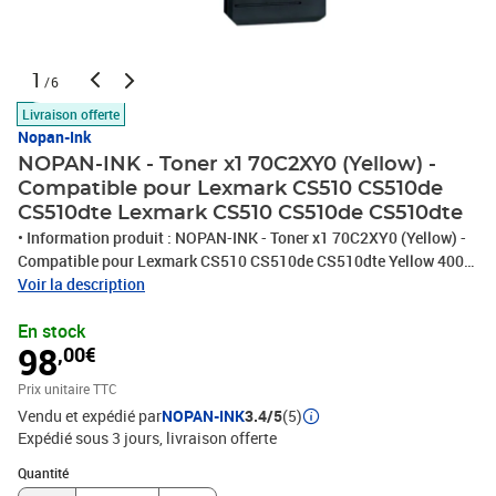
1
/6
Livraison offerte
Nopan-Ink
NOPAN-INK - Toner x1 70C2XY0 (Yellow) -
Compatible pour Lexmark CS510 CS510de
CS510dte Lexmark CS510 CS510de CS510dte
• Information produit : NOPAN-INK - Toner x1 70C2XY0 (Yellow) -
Compatible pour Lexmark CS510 CS510de CS510dte Yellow 4000
pages. Ce ne sont pas des Toners OEM/authentiques, chaque
Voir la description
produit est conçu avec une puce de dernière génération indiquant
En stock
le niveau d'encre de votre toner.
98
,00€
Prix unitaire TTC
Vendu et expédié par
NOPAN-INK
3.4/5
(5)
Expédié sous 3 jours
livraison offerte
Quantité : 1
Quantité