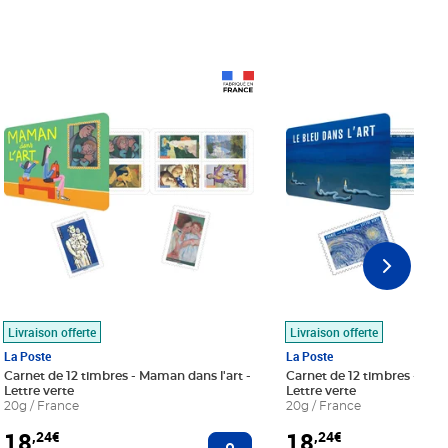
Prix 18,24€
Prix 18,24€
Livraison offerte
Livraison offerte
La Poste
La Poste
Carnet de 12 timbres - Maman dans l'art -
Carnet de 12 timbres - Le bl
Lettre verte
Lettre verte
20g / France
20g / France
18
18
,24€
,24€
r au panier
Ajouter au panier