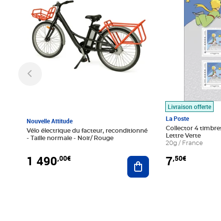
Livraison offerte
La Poste
Nouvelle Attitude
Collector 4 timbres
Vélo électrique du facteur, reconditionné
Lettre Verte
- Taille normale - Noir/ Rouge
20g / France
1 490
7
,00€
,50€
Ajouter au panier