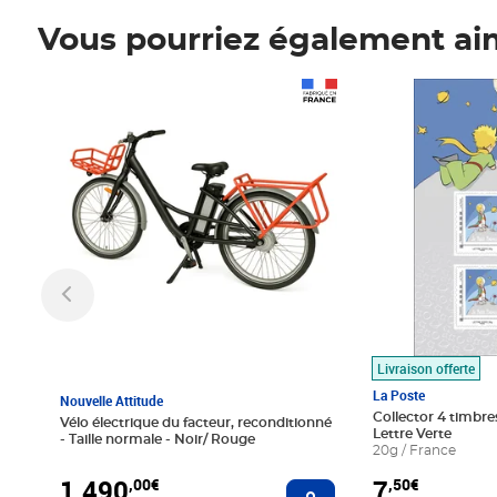
Vous pourriez également ai
Prix 1 490,00€
Prix 7,50€
Livraison offerte
La Poste
Nouvelle Attitude
Collector 4 timbres
Vélo électrique du facteur, reconditionné
Lettre Verte
- Taille normale - Noir/ Rouge
20g / France
1 490
7
,00€
,50€
Ajouter au panier