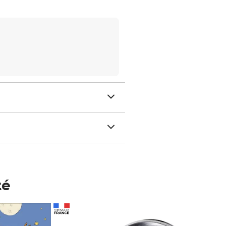
té
Prix 148,00€