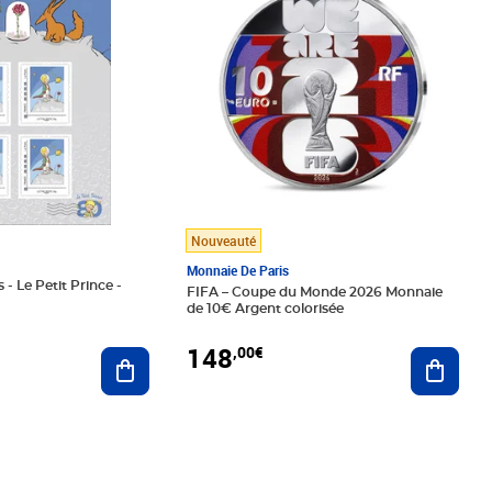
Nouveauté
Monnaie De Paris
 - Le Petit Prince -
FIFA – Coupe du Monde 2026 Monnaie
de 10€ Argent colorisée
148
,00€
Ajouter au panier
Ajoute