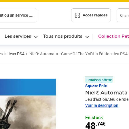
t ou un service ....
Chang
Accès rapides
Les services
Tous nos produits
Collection Pet
es
Jeux PS4
NieR: Automata - Game Of The YoRHa Édition Jeu PS4
Prix 48,74€
Livraison offerte
Square Enix
NieR: Automata 
Jeu d'action/Jeu de rôle
Voir la description
En stock
48
,74€