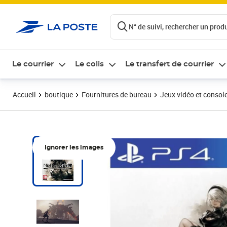
ontenu de la page
N° de suivi, rechercher un produi
Le courrier
Le colis
Le transfert de courrier
Accueil
boutique
Fournitures de bureau
Jeux vidéo et consol
Ignorer les images