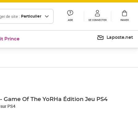
er de site :
Particulier
AIDE
SE CONNECTER
PANIER
Laposte.net
it Prince
- Game Of The YoRHa Édition Jeu PS4
 sur PS4