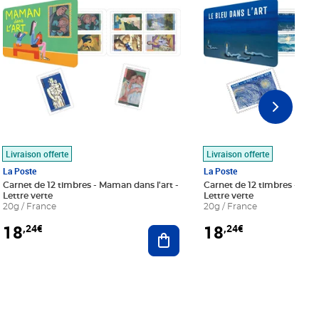
Livraison offerte
Livraison offerte
La Poste
La Poste
Carnet de 12 timbres - Maman dans l'art -
Carnet de 12 timbres - Le bl
Lettre verte
Lettre verte
20g / France
20g / France
18
18
,24€
,24€
r au panier
Ajouter au panier