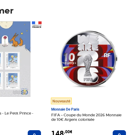
mer
Prix 148,00€
Nouveauté
Monnaie De Paris
 - Le Petit Prince -
FIFA – Coupe du Monde 2026 Monnaie
de 10€ Argent colorisée
148
,00€
Ajouter au panier
Ajoute