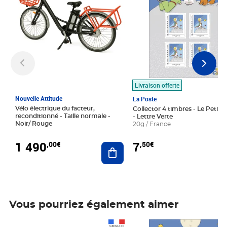
Livraison offerte
Nouvelle Attitude
La Poste
Vélo électrique du facteur,
Collector 4 timbres - Le Petit P
reconditionné - Taille normale -
- Lettre Verte
Noir/ Rouge
20g / France
1 490
7
,00€
,50€
Ajouter au panier
Vous pourriez également aimer
Prix 1 490,00€
Prix 7,50€