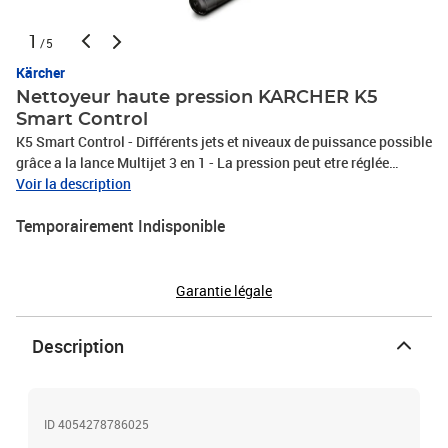
1
/5
Kärcher
Nettoyeur haute pression KARCHER K5
Smart Control
K5 Smart Control - Différents jets et niveaux de puissance possible
grâce a la lance Multijet 3 en 1 - La pression peut etre réglée
directement sur la poignée via les boutons " + et -" avec control
Voir la description
visuel sur l'écran LCD ou directement via l'application Home &
Temporairement Indisponible
garden Kärcher.
Garantie légale
Description
ID 4054278786025