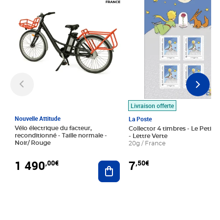
Livraison offerte
Nouvelle Attitude
La Poste
Vélo électrique du facteur,
Collector 4 timbres - Le Petit P
reconditionné - Taille normale -
- Lettre Verte
Noir/ Rouge
20g / France
1 490
7
,00€
,50€
Ajouter au panier