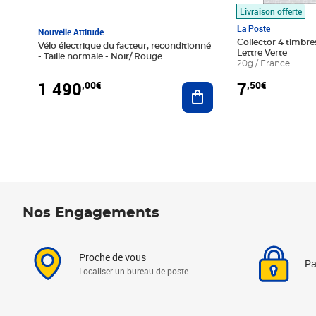
Livraison offerte
La Poste
Nouvelle Attitude
Collector 4 timbres
Vélo électrique du facteur, reconditionné
Lettre Verte
- Taille normale - Noir/ Rouge
20g / France
1 490
7
,00€
,50€
Ajouter au panier
Nos Engagements
Proche de vous
Pa
Localiser un bureau de poste