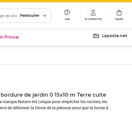
er de site :
Particulier
AIDE
SE CONNECTER
PANIER
Laposte.net
it Prince
Prix 46,94€
bordure de jardin 0 15x10 m Terre cuite
la marque Nature est conçue pour empêcher les racines, les
erre de déformer la forme de la pelouse ainsi que la forme du
nsi de préserver les bords de votre pelouse. Ce bord de jardin
ène recyclé, ce qui lui permet d'être façonné dans toutes sortes
 géométriques. La bordure de pelouse de la marque Nature est