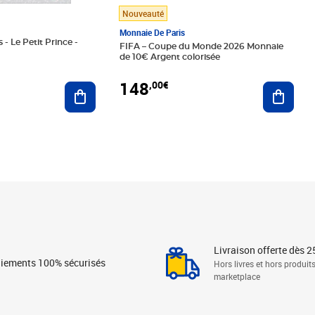
Nouveauté
Monnaie De Paris
 - Le Petit Prince -
FIFA – Coupe du Monde 2026 Monnaie
de 10€ Argent colorisée
148
,00€
Ajouter au panier
Ajoute
Livraison offerte dès 2
iements 100% sécurisés
Hors livres et hors produit
marketplace