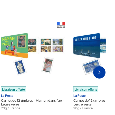
Prix 18,24€
Prix 18,24€
Livraison offerte
Livraison offerte
La Poste
La Poste
Carnet de 12 timbres - Maman dans l'art -
Carnet de 12 timbres - Le bl
Lettre verte
Lettre verte
20g / France
20g / France