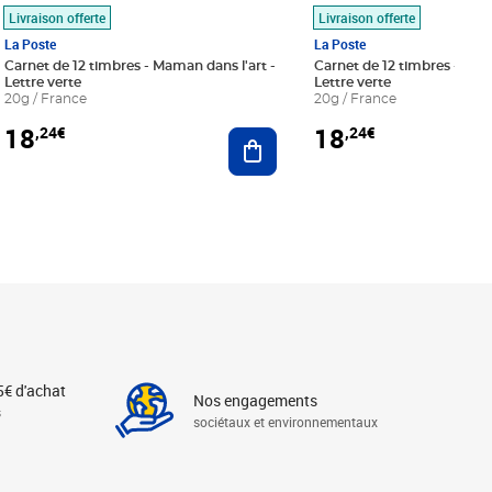
Livraison offerte
Livraison offerte
La Poste
La Poste
Carnet de 12 timbres - Maman dans l'art -
Carnet de 12 timbres - Le bl
Lettre verte
Lettre verte
20g / France
20g / France
18
18
,24€
,24€
r au panier
Ajouter au panier
5€ d'achat
Nos engagements
s
sociétaux et environnementaux