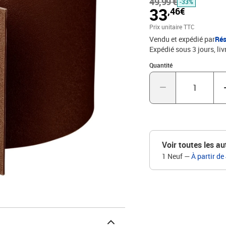
49,99 €
résistante aux chocs et a
-33%
33
,46€
un côté texturé. En outre
l'enfouissant simplement
Prix unitaire TTC
: terre cuiteMatériau : 
Vendu et expédié par
Rés
mmBordure de jardin fle
Expédié sous 3 jours
liv
aux chocsRésistance aux
Quantité : 1
texturéFacile à installer
Quantité
Voir toutes les au
1 Neuf
—
À partir de