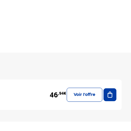
Ajouter a
46
,94€
Voir l'offre