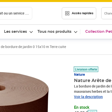
t ou un service ....
Chang
Accès rapides
Les services
Tous nos produits
Collection Pet
 de bordure de jardin 0 15x10 m Terre cuite
Prix barré 49,99 €
Prix 33,46€
Livraison offerte
Nature
Nature Arête de 
La bordure de jardin de 
mauvaises herbes et la t
parterre de fleurs, et ai
Voir la description
flexible est en polyéthyl
En stock
de courbes et de formes