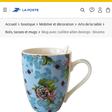
ontenu de la page
Accueil
boutique
Mobilier et décoration
Arts de la table
Bols, tasses et mugs
Mug avec cuillère allen desings - blooms
Prix 12,78€
Prix b
Prix 2