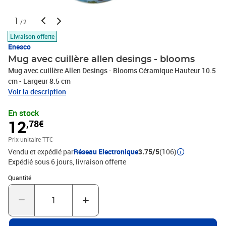
1
/2
Livraison offerte
Enesco
Mug avec cuillère allen desings - blooms
Mug avec cuillère Allen Desings - Blooms Céramique Hauteur 10.5
cm - Largeur 8.5 cm
Voir la description
En stock
12
,78€
Prix unitaire TTC
Vendu et expédié par
Réseau Electronique
3.75/5
(106)
Expédié sous 6 jours
livraison offerte
Quantité : 1
Quantité