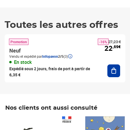
Toutes les autres offres
27,23 €
Promotion
-16%
22
,69€
Neuf
Vendu et expédié par
Infopavon
2/5
(3)
En stock
Ajouter
Expédié sous 2 jours, frais de port à partir de
6,35 €
Nos clients ont aussi consulté
Prix 1 490,00€
Prix 7,50€