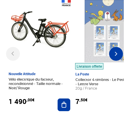
Prix 1 490,00€
Prix 7,50€
Livraison offerte
Nouvelle Attitude
La Poste
Vélo électrique du facteur,
Collector 4 timbres - Le Petit P
reconditionné - Taille normale -
- Lettre Verte
Noir/ Rouge
20g / France
1 490
7
,00€
,50€
Ajouter au panier