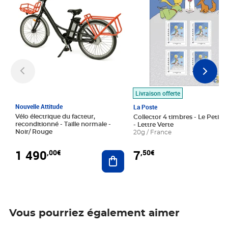
Livraison offerte
Nouvelle Attitude
La Poste
Vélo électrique du facteur,
Collector 4 timbres - Le Petit P
reconditionné - Taille normale -
- Lettre Verte
Noir/ Rouge
20g / France
1 490
7
,00€
,50€
Ajouter au panier
Vous pourriez également aimer