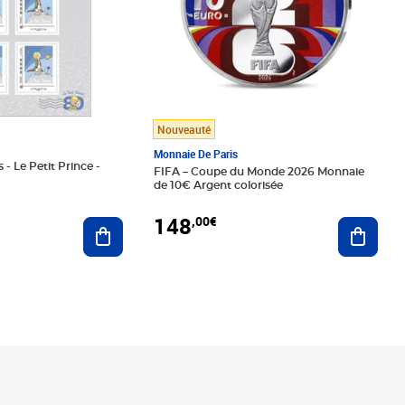
Nouveauté
Monnaie De Paris
 - Le Petit Prince -
FIFA – Coupe du Monde 2026 Monnaie
de 10€ Argent colorisée
148
,00€
Ajouter au panier
Ajoute