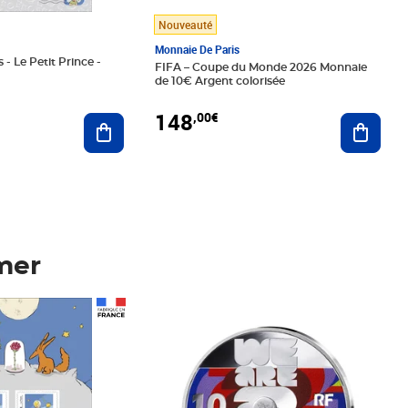
Nouveauté
Monnaie De Paris
 - Le Petit Prince -
FIFA – Coupe du Monde 2026 Monnaie
de 10€ Argent colorisée
148
,00€
Ajouter au panier
Ajoute
mer
Prix 148,00€