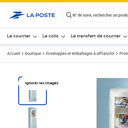
ontenu de la page
N° de suivi, rechercher un produi
Le courrier
Le colis
Le transfert de courrier
Accueil
boutique
Enveloppes et emballages à affranchir
Prot
Ignorer les images