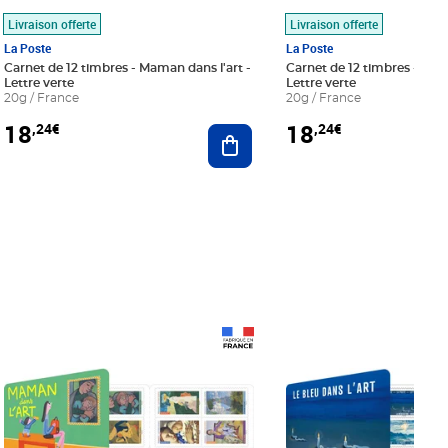
Livraison offerte
Livraison offerte
La Poste
La Poste
Carnet de 12 timbres - Maman dans l'art -
Carnet de 12 timbres - Le bl
Lettre verte
Lettre verte
20g / France
20g / France
18
18
,24€
,24€
r au panier
Ajouter au panier
Prix 18,24€
Prix 18,24€