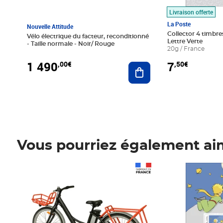
Livraison offerte
La Poste
Nouvelle Attitude
Collector 4 timbres
Vélo électrique du facteur, reconditionné
Lettre Verte
- Taille normale - Noir/ Rouge
20g / France
1 490
7
,00€
,50€
Ajouter au panier
Vous pourriez également ai
Prix 1 490,00€
Prix 7,50€