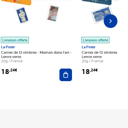
Livraison offerte
Livraison offerte
La Poste
La Poste
Carnet de 12 timbres - Maman dans l'art -
Carnet de 12 timbres - Le bl
Lettre verte
Lettre verte
20g / France
20g / France
18
18
,24€
,24€
r au panier
Ajouter au panier