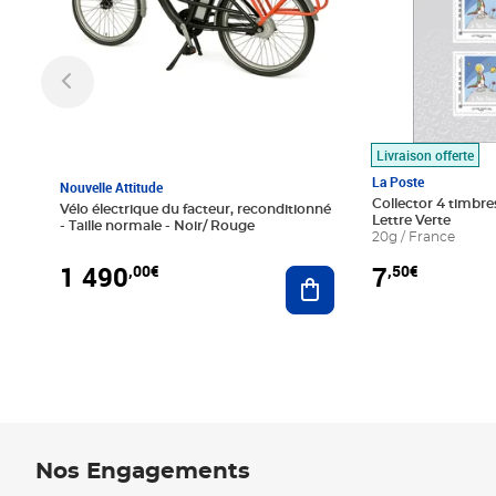
Livraison offerte
La Poste
Nouvelle Attitude
Collector 4 timbres
Vélo électrique du facteur, reconditionné
Lettre Verte
- Taille normale - Noir/ Rouge
20g / France
1 490
7
,00€
,50€
Ajouter au panier
Nos Engagements