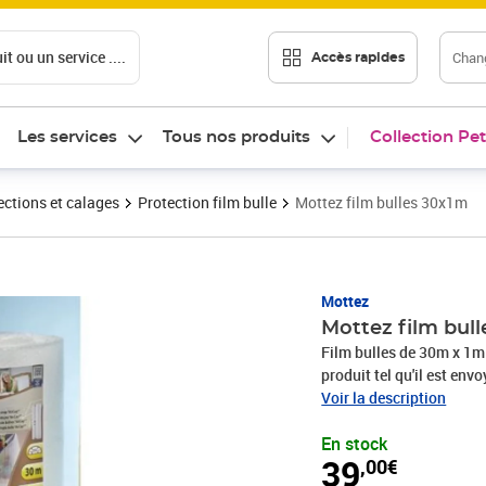
t ou un service ....
Chang
Accès rapides
Les services
Tous nos produits
Collection Pet
ections et calages
Protection film bulle
Mottez film bulles 30x1m
Prix 39,00€
Mottez
Mottez film bul
Film bulles de 30m x 1m Aircap- bulles Ø 10mm et hauteur 4mm Dimension 
produit tel qu'il est env
Voir la description
En stock
39
,00€