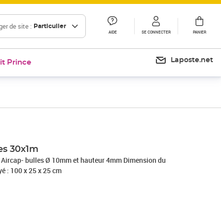
er de site :
Particulier
AIDE
SE CONNECTER
PANIER
Laposte.net
it Prince
Prix 46,23€
les 30x1m
du
oyé : 100 x 25 x 25 cm