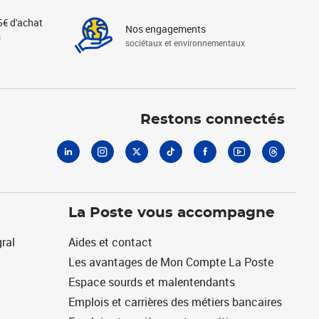
5€ d'achat
Nos engagements
s
sociétaux et environnementaux
Linkedin
Instagram
X
Tiktok
Facebook
Youtube
Threads
Restons connectés
La Poste vous accompagne
ral
Aides et contact
Les avantages de Mon Compte La Poste
Espace sourds et malentendants
Emplois et carrières des métiers bancaires