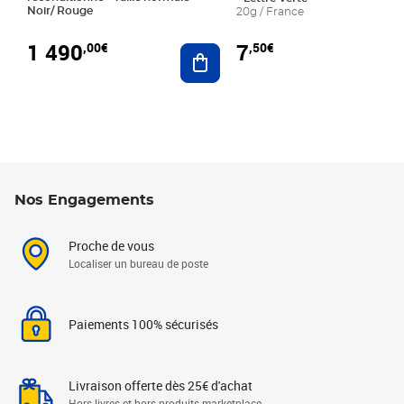
Noir/ Rouge
20g / France
1 490
7
,00€
,50€
Ajouter au panier
Nos Engagements
Proche de vous
Localiser un bureau de poste
Paiements 100% sécurisés
Livraison offerte dès 25€ d'achat
Hors livres et hors produits marketplace