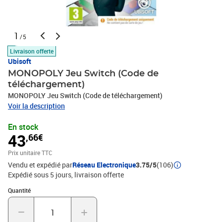
1
/5
Livraison offerte
Ubisoft
MONOPOLY Jeu Switch (Code de
téléchargement)
MONOPOLY Jeu Switch (Code de téléchargement)
Voir la description
En stock
43
,66€
Prix unitaire TTC
Vendu et expédié par
Réseau Electronique
3.75/5
(106)
Expédié sous 5 jours
livraison offerte
Quantité : 1
Quantité