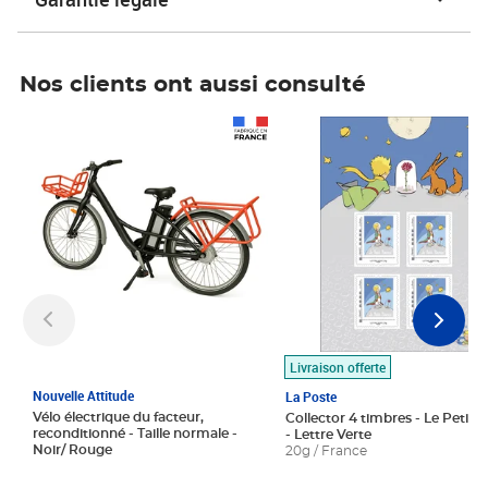
Nos clients ont aussi consulté
Prix 1 490,00€
Prix 7,50€
Livraison offerte
Nouvelle Attitude
La Poste
Vélo électrique du facteur,
Collector 4 timbres - Le Petit P
reconditionné - Taille normale -
- Lettre Verte
Noir/ Rouge
20g / France