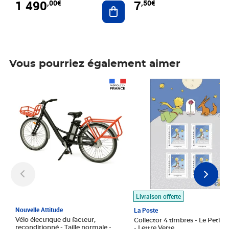
1 490
7
,00€
,50€
Ajouter au panier
Vous pourriez également aimer
Prix 1 490,00€
Prix 7,50€
Livraison offerte
Nouvelle Attitude
La Poste
Vélo électrique du facteur,
Collector 4 timbres - Le Petit P
reconditionné - Taille normale -
- Lettre Verte