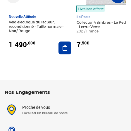
Livraison offerte
Nouvelle Attitude
La Poste
Vélo électrique du facteur,
Collector 4 timbres - Le Petit P
reconditionné - Taille normale -
- Lettre Verte
Noir/ Rouge
20g / France
1 490
7
,00€
,50€
Ajouter au panier
Nos Engagements
Proche de vous
Localiser un bureau de poste