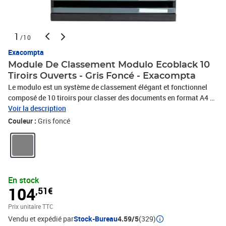
1
/10
Exacompta
Module De Classement Modulo Ecoblack 10
Tiroirs Ouverts - Gris Foncé - Exacompta
Le modulo est un système de classement élégant et fonctionnel
composé de 10 tiroirs pour classer des documents en format A4 et
A4+, des pochettes à élastiques 24x32cm, des enveloppes grands
Voir la description
formats. Il est adapté à un usage bureau ou scolaire. Les
Couleur :
Gris foncé
modulosSont juxtaposables et superposables. Les façades des
tiroirs sont ouvertes pour permettre de glisser les documents sans
avoir à ouvrir les tiroirs. Les tiroirs sont agréables à utiliser,
coulissants et silencieux équipés d'une butée d'arrêt de sécurité.
Respectueux de l'environnement, ce modulo est fabriqué en
En stock
plastique recyclé issu des déchets ménagers. Il est ainsi certifié
104
,51€
Ange Bleu. Le modulo est livré avec tous les clips et obturateurs
nécessaires au montage et à la finition.
Prix unitaire TTC
Vendu et expédié par
Stock-Bureau
4.59/5
(329)