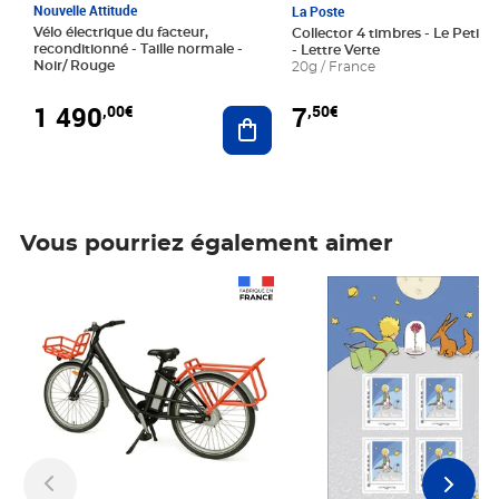
Nouvelle Attitude
La Poste
Vélo électrique du facteur,
Collector 4 timbres - Le Petit P
reconditionné - Taille normale -
- Lettre Verte
Noir/ Rouge
20g / France
1 490
7
,00€
,50€
Ajouter au panier
Vous pourriez également aimer
Prix 1 490,00€
Prix 7,50€