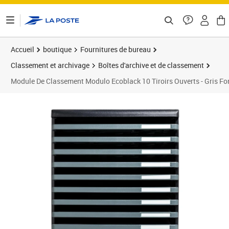
ontenu de la page
Accueil
boutique
Fournitures de bureau
Classement et archivage
Boîtes d'archive et de classement
Module De Classement Modulo Ecoblack 10 Tiroirs Ouverts - Gris F
Prix 104,51€
Prix 1
Prix 1