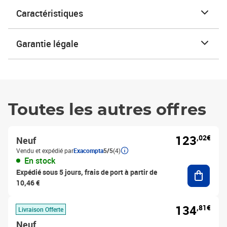
Caractéristiques
Garantie légale
Toutes les autres offres
123
,02€
Neuf
Vendu et expédié par
Exacompta
5/5
(4)
En stock
Ajouter
Expédié sous 5 jours, frais de port à partir de
10,46 €
134
,81€
Livraison Offerte
Neuf