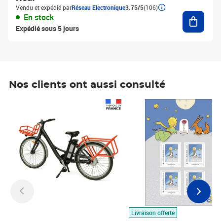
Vendu et expédié par
Réseau Electronique
3.75/5
(106)
Ajouter
En stock
Expédié sous 5 jours
Nos clients ont aussi consulté
Prix 1 490,00€
Prix 7,50€
Livraison offerte