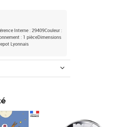
érence Interne : 29409Couleur :
ionnement : 1 pièceDimensions
repot Lyonnais
té
Prix 148,00€