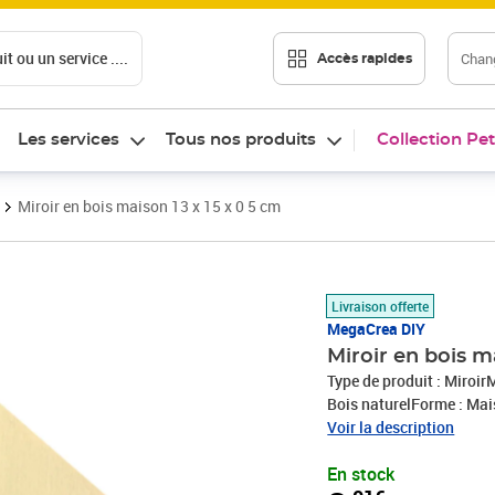
t ou un service ....
Chang
Accès rapides
Les services
Tous nos produits
Collection Pet
Miroir en bois maison 13 x 15 x 0 5 cm
Prix 8,01€
Livraison offerte
MegaCrea DIY
Miroir en bois m
Type de produit : Miroi
Bois naturelForme : Mai
X 13 X 0,5 cmExpédié de
Voir la description
En stock