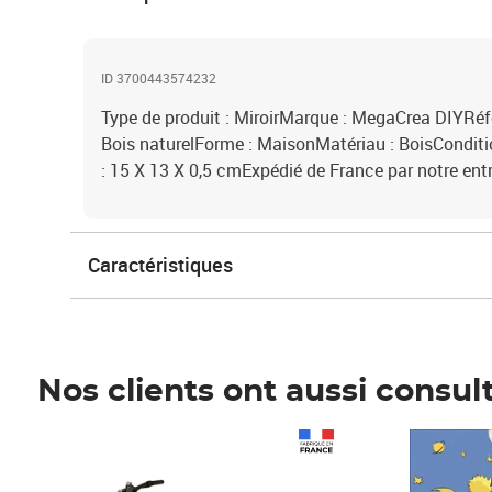
ID 3700443574232
Type de produit : MiroirMarque : MegaCrea DIYRéf
Bois naturelForme : MaisonMatériau : BoisCondit
: 15 X 13 X 0,5 cmExpédié de France par notre ent
Caractéristiques
Nos clients ont aussi consul
Prix 1 490,00€
Prix 7,50€