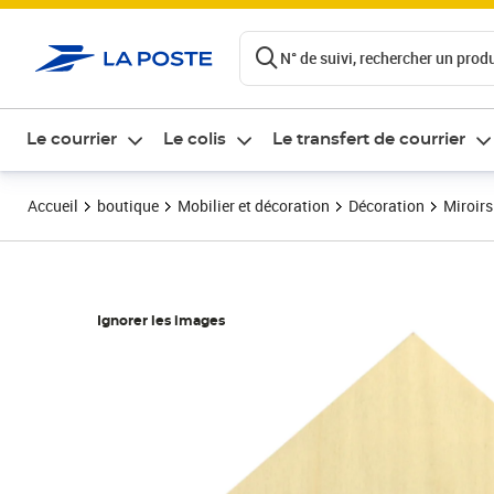
ontenu de la page
N° de suivi, rechercher un produi
Le courrier
Le colis
Le transfert de courrier
Accueil
boutique
Mobilier et décoration
Décoration
Miroirs
Ignorer les images