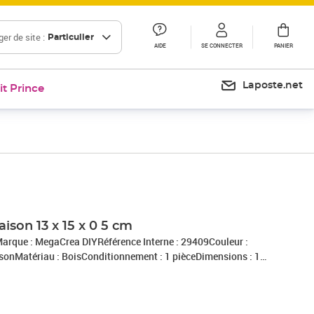
er de site :
Particulier
AIDE
SE CONNECTER
PANIER
Laposte.net
it Prince
aison 13 x 15 x 0 5 cm
rMarque : MegaCrea DIYRéférence Interne : 29409Couleur :
sonMatériau : BoisConditionnement : 1 pièceDimensions : 15
 France par notre entrepot Lyonnais