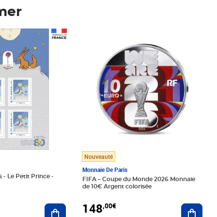
mer
Prix 148,00€
Nouveauté
Monnaie De Paris
 - Le Petit Prince -
FIFA – Coupe du Monde 2026 Monnaie
de 10€ Argent colorisée
148
,00€
Ajouter au panier
Ajoute