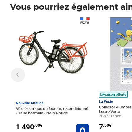
Vous pourriez également ai
Prix 1 490,00€
Prix 7,50€
Livraison offerte
La Poste
Nouvelle Attitude
Collector 4 timbres
Vélo électrique du facteur, reconditionné
Lettre Verte
- Taille normale - Noir/ Rouge
20g / France
1 490
7
,00€
,50€
Ajouter au panier