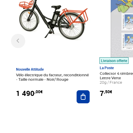
Livraison offerte
La Poste
Nouvelle Attitude
Collector 4 timbres
Vélo électrique du facteur, reconditionné
Lettre Verte
- Taille normale - Noir/ Rouge
20g / France
1 490
7
,00€
,50€
Ajouter au panier