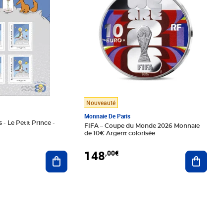
Nouveauté
Monnaie De Paris
 - Le Petit Prince -
FIFA – Coupe du Monde 2026 Monnaie
de 10€ Argent colorisée
148
,00€
Ajouter au panier
Ajoute