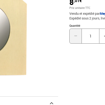
8
,01€
Prix unitaire TTC
Vendu et expédié par
Me
Expédié sous 2 jours
liv
Quantité : 1
Quantité