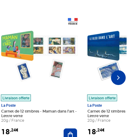
Prix 18,24€
Prix 18,24€
Livraison offerte
Livraison offerte
La Poste
La Poste
Carnet de 12 timbres - Maman dans l'art -
Carnet de 12 timbres - Le bl
Lettre verte
Lettre verte
20g / France
20g / France
18
18
,24€
,24€
r au panier
Ajouter au panier