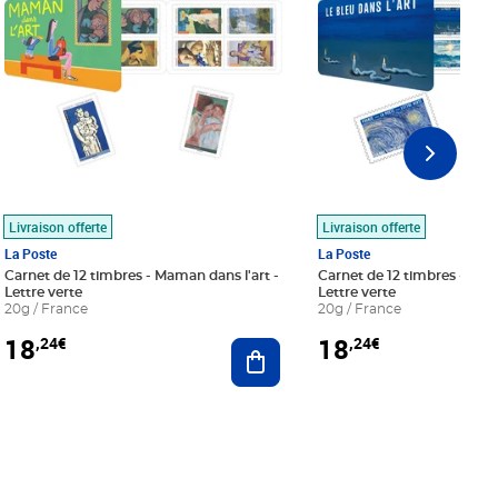
Livraison offerte
Livraison offerte
La Poste
La Poste
Carnet de 12 timbres - Maman dans l'art -
Carnet de 12 timbres - Le bl
Lettre verte
Lettre verte
20g / France
20g / France
18
18
,24€
,24€
r au panier
Ajouter au panier