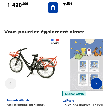
1 490
7
,00€
,50€
Ajouter au panier
Vous pourriez également aimer
Prix 1 490,00€
Prix 7,50€
Livraison offerte
Nouvelle Attitude
La Poste
Vélo électrique du facteur,
Collector 4 timbres - Le Petit P