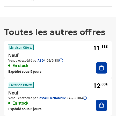
Toutes les autres offres
11
,33€
Livraison Offerte
Neuf
Vendu et expédié par
ASD
4.05/5
(38)
Ajouter
En stock
Expédié sous 5 jours
12
,00€
Livraison Offerte
Neuf
Vendu et expédié par
Réseau Electronique
3.75/5
(106)
Ajouter
En stock
Expédié sous 5 jours