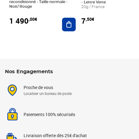
reconditionné - Taille normale -
- Lettre Verte
Noir/ Rouge
20g / France
1 490
7
,00€
,50€
Ajouter au panier
Nos Engagements
Proche de vous
Localiser un bureau de poste
Paiements 100% sécurisés
Livraison offerte dès 25€ d'achat