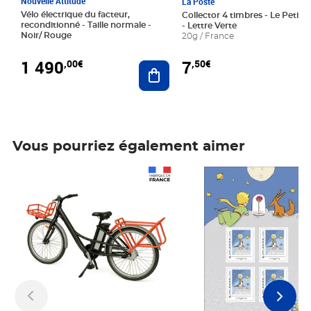
Nouvelle Attitude
La Poste
Vélo électrique du facteur,
Collector 4 timbres - Le Petit P
reconditionné - Taille normale -
- Lettre Verte
Noir/ Rouge
20g / France
1 490
7
,00€
,50€
Ajouter au panier
Vous pourriez également aimer
Prix 1 490,00€
Prix 7,50€