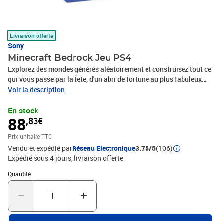
Livraison offerte
Sony
Minecraft Bedrock Jeu PS4
Explorez des mondes générés aléatoirement et construisez tout ce
qui vous passe par la tete, d'un abri de fortune au plus fabuleux
des châteaux. Jouez en mode Créatif avec des ressources
Voir la description
illimitées, ou creusez jusqu'au centre du monde pour fabriquer
En stock
armes et armures afin de vaincre les dangereuses créatures du
88
,83€
mode Survie.
Prix unitaire TTC
Vendu et expédié par
Réseau Electronique
3.75/5
(106)
Expédié sous 4 jours
livraison offerte
Quantité : 1
Quantité