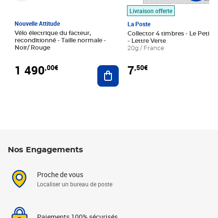
Livraison offerte
Nouvelle Attitude
La Poste
Vélo électrique du facteur,
Collector 4 timbres - Le Petit P
reconditionné - Taille normale -
- Lettre Verte
Noir/ Rouge
20g / France
1 490
7
,00€
,50€
Ajouter au panier
Nos Engagements
Proche de vous
Localiser un bureau de poste
Paiements 100% sécurisés