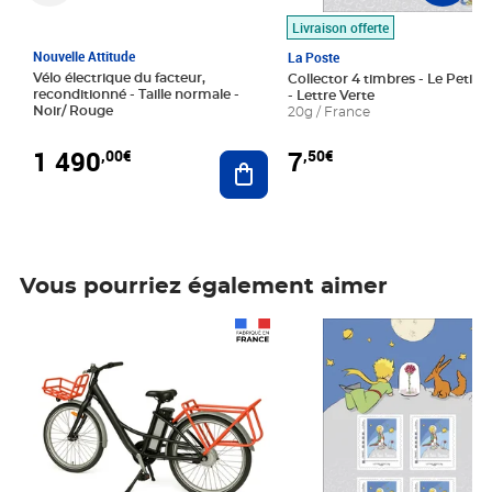
Livraison offerte
Nouvelle Attitude
La Poste
Vélo électrique du facteur,
Collector 4 timbres - Le Petit P
reconditionné - Taille normale -
- Lettre Verte
Noir/ Rouge
20g / France
1 490
7
,00€
,50€
Ajouter au panier
Vous pourriez également aimer
Prix 1 490,00€
Prix 7,50€