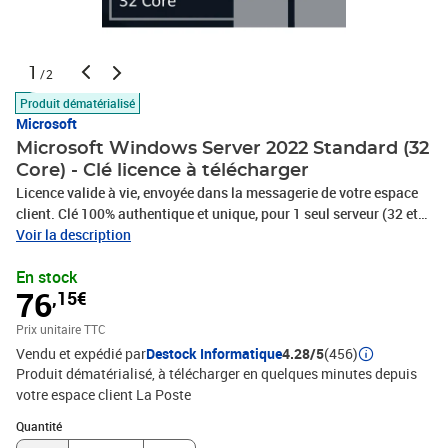
1
/2
Produit dématérialisé
Microsoft
Microsoft Windows Server 2022 Standard (32
Core) - Clé licence à télécharger
Licence valide à vie, envoyée dans la messagerie de votre espace
client. Clé 100% authentique et unique, pour 1 seul serveur (32 et
64 bits). Logiciel à télécharger (support d'installation non fourni).
Voir la description
Livraison rapide 24/24h et assistance 7/7j ! Vendeur sérieux et
En stock
fiable ! Facture avec TVA.
76
,15€
Prix unitaire TTC
Vendu et expédié par
Destock Informatique
4.28/5
(456)
Produit dématérialisé, à télécharger en quelques minutes depuis
votre espace client La Poste
Quantité : 1
Quantité