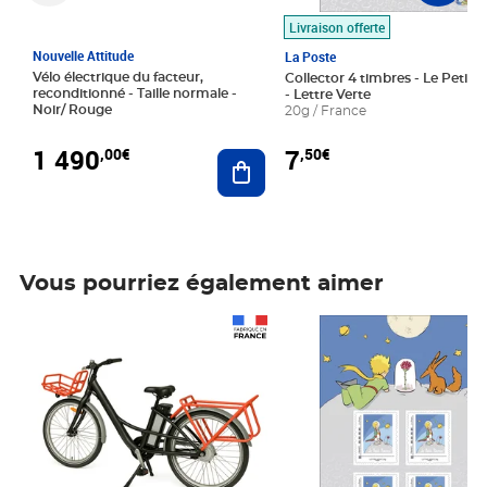
Livraison offerte
Nouvelle Attitude
La Poste
Vélo électrique du facteur,
Collector 4 timbres - Le Petit P
reconditionné - Taille normale -
- Lettre Verte
Noir/ Rouge
20g / France
1 490
7
,00€
,50€
Ajouter au panier
Vous pourriez également aimer
Prix 1 490,00€
Prix 7,50€