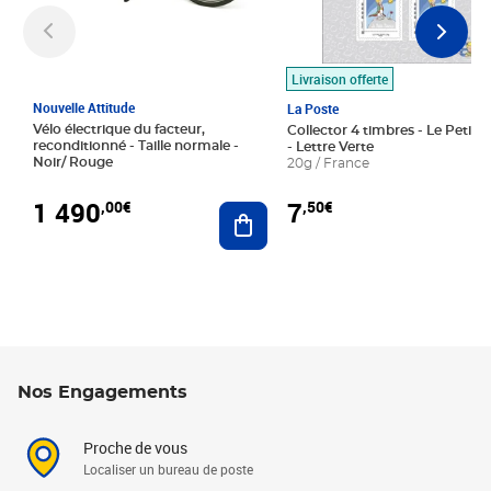
Livraison offerte
Nouvelle Attitude
La Poste
Vélo électrique du facteur,
Collector 4 timbres - Le Petit P
reconditionné - Taille normale -
- Lettre Verte
Noir/ Rouge
20g / France
1 490
7
,00€
,50€
Ajouter au panier
Nos Engagements
Proche de vous
Localiser un bureau de poste