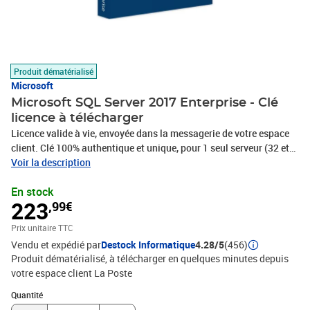
Produit dématérialisé
Microsoft
Microsoft SQL Server 2017 Enterprise - Clé
licence à télécharger
Licence valide à vie, envoyée dans la messagerie de votre espace
client. Clé 100% authentique et unique, pour 1 seul serveur (32 et
64 bits). Logiciel à télécharger (support d'installation non fourni).
Voir la description
Livraison rapide 24/24h et assistance 7/7j ! Vendeur sérieux et
En stock
fiable ! Facture avec TVA.
223
,99€
Prix unitaire TTC
Vendu et expédié par
Destock Informatique
4.28/5
(456)
Produit dématérialisé, à télécharger en quelques minutes depuis
votre espace client La Poste
Quantité : 1
Quantité