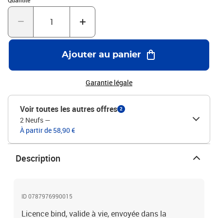
Quantité
Ajouter au panier
Garantie légale
Voir toutes les autres offres
2
2 Neufs
—
À partir de 58,90 €
Description
ID 0787976990015
Licence bind, valide à vie, envoyée dans la