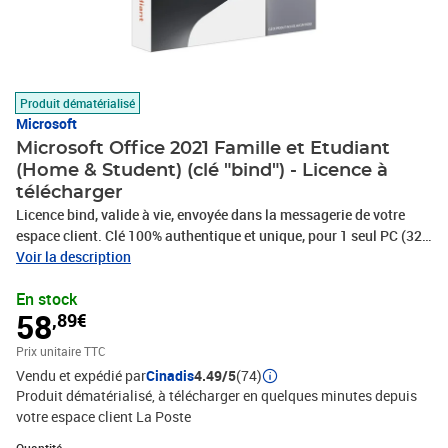
Produit dématérialisé
Microsoft
Microsoft Office 2021 Famille et Etudiant
(Home & Student) (clé "bind") - Licence à
télécharger
Licence bind, valide à vie, envoyée dans la messagerie de votre
espace client. Clé 100% authentique et unique, pour 1 seul PC (32
et 64 bits). Logiciel à télécharger (support d'installation non
Voir la description
fourni). Livraison rapide 24/24h et assistance 7/7j ! Vendeur
En stock
sérieux et fiable ! Facture avec TVA.
58
,89€
Prix unitaire TTC
Vendu et expédié par
Cinadis
4.49/5
(74)
Produit dématérialisé, à télécharger en quelques minutes depuis
votre espace client La Poste
Quantité : 1