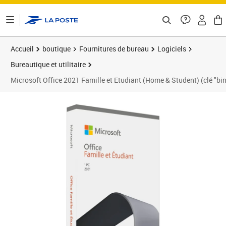
ontenu de la page
Accueil
boutique
Fournitures de bureau
Logiciels
Bureautique et utilitaire
Microsoft Office 2021 Famille et Etudiant (Home & Student) (clé "bin
Prix 58,89€
Prix b
Prix 5
Prix 1