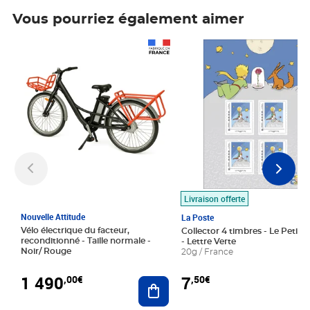
Vous pourriez également aimer
Prix 1 490,00€
Prix 7,50€
Livraison offerte
Nouvelle Attitude
La Poste
Vélo électrique du facteur,
Collector 4 timbres - Le Petit P
reconditionné - Taille normale -
- Lettre Verte
Noir/ Rouge
20g / France
1 490
7
,00€
,50€
Ajouter au panier