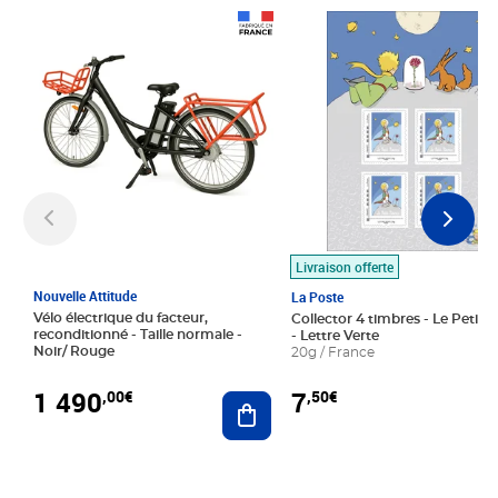
Prix 1 490,00€
Prix 7,50€
Livraison offerte
Nouvelle Attitude
La Poste
Vélo électrique du facteur,
Collector 4 timbres - Le Petit P
reconditionné - Taille normale -
- Lettre Verte
Noir/ Rouge
20g / France
1 490
7
,00€
,50€
Ajouter au panier