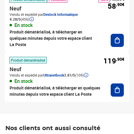
58
,90€
Neuf
Vendu et expédié par
Destock Informatique
4.28/5
(456)
En stock
Produit dématérialisé, à télécharger en
Ajouter
quelques minutes depuis votre espace client
La Poste
119
,90€
Produit dématérialisé
Neuf
Vendu et expédié par
Ultranetbook
3.81/5
(109)
En stock
Ajouter
Produit dématérialisé, à télécharger en quelques
minutes depuis votre espace client La Poste
Nos clients ont aussi consulté