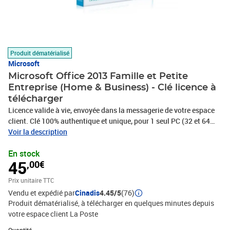
Produit dématérialisé
Microsoft
Microsoft Office 2013 Famille et Petite
Entreprise (Home & Business) - Clé licence à
télécharger
Licence valide à vie, envoyée dans la messagerie de votre espace
client. Clé 100% authentique et unique, pour 1 seul PC (32 et 64
bits). Logiciel à télécharger (DVD d'installation non fourni).
Voir la description
Livraison rapide 24/24h et assistance 7/7j ! Vendeur sérieux et
En stock
fiable ! Facture avec TVA.
45
,00€
Prix unitaire TTC
Vendu et expédié par
Cinadis
4.45/5
(76)
Produit dématérialisé, à télécharger en quelques minutes depuis
votre espace client La Poste
Quantité : 1