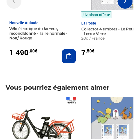
Livraison offerte
Nouvelle Attitude
La Poste
Vélo électrique du facteur,
Collector 4 timbres - Le Petit P
reconditionné - Taille normale -
- Lettre Verte
Noir/ Rouge
20g / France
1 490
7
,00€
,50€
Ajouter au panier
Vous pourriez également aimer
Prix 1 490,00€
Prix 7,50€