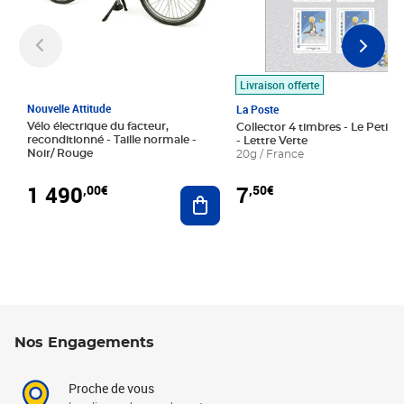
Livraison offerte
Nouvelle Attitude
La Poste
Vélo électrique du facteur,
Collector 4 timbres - Le Petit P
reconditionné - Taille normale -
- Lettre Verte
Noir/ Rouge
20g / France
1 490
7
,00€
,50€
Ajouter au panier
Nos Engagements
Proche de vous