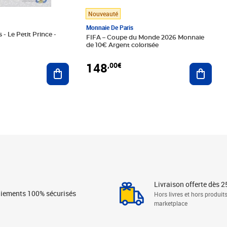
Nouveauté
Monnaie De Paris
 - Le Petit Prince -
FIFA – Coupe du Monde 2026 Monnaie
de 10€ Argent colorisée
148
,00€
Ajouter au panier
Ajoute
Livraison offerte dès 2
iements 100% sécurisés
Hors livres et hors produit
marketplace