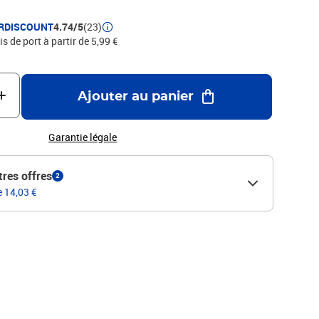
uban est l'outil incontournable qui s'adresse aussi bien aux
amateurs.ErgonomiqueRuban métallique de 3 mGraduation en
RDISCOUNT
4.74/5
(23)
lip ceinture
is de port à partir de 5,99 €
Ajouter au panier
Garantie légale
tres offres
2
e 14,03 €