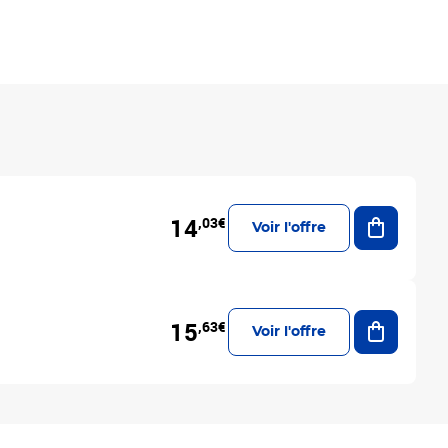
Ajouter a
14
,03€
Voir l'offre
Ajouter a
15
,63€
Voir l'offre