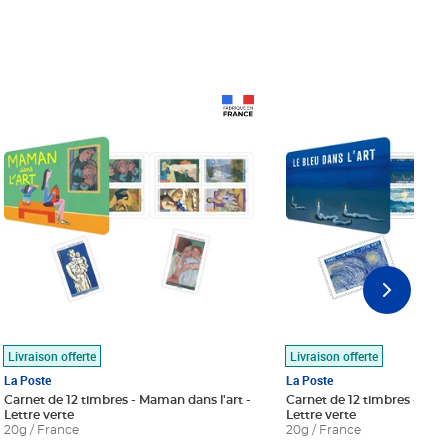
Prix 18,24€
Prix 18,24€
Livraison offerte
Livraison offerte
La Poste
La Poste
Carnet de 12 timbres - Maman dans l'art -
Carnet de 12 timbres - Le bl
Lettre verte
Lettre verte
20g / France
20g / France