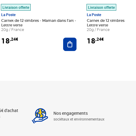
Livraison offerte
Livraison offerte
La Poste
La Poste
Carnet de 12 timbres - Maman dans l'art -
Carnet de 12 timbres - Le bl
Lettre verte
Lettre verte
20g / France
20g / France
18
18
,24€
,24€
r au panier
Ajouter au panier
5€ d'achat
Nos engagements
s
sociétaux et environnementaux