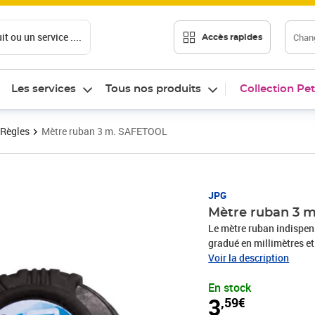
t ou un service ....
Chang
Accès rapides
Les services
Tous nos produits
Collection Pet
Règles
Mètre ruban 3 m. SAFETOOL
Prix 3,59€
JPG
Mètre ruban 3 
Le mètre ruban indispe
gradué en millimètres et
maçonnerie ou les petits
Voir la description
système de blocage, il est
En stock
équipé d'un clip qui perm
3
,59€
permet de le garder à di