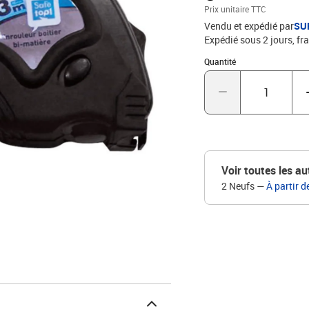
d'utilisation, ce mètre r
Prix unitaire TTC
professionnels qu'aux 
Vendu et expédié par
SU
mmSystème de blocageC
Expédié sous 2 jours, fra
Quantité : 1
Quantité
Voir toutes les au
2 Neufs
—
À partir d