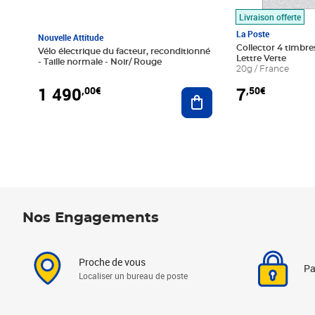
Livraison offerte
La Poste
Nouvelle Attitude
Collector 4 timbres
Vélo électrique du facteur, reconditionné
Lettre Verte
- Taille normale - Noir/ Rouge
20g / France
1 490
7
,00€
,50€
Ajouter au panier
Nos Engagements
Proche de vous
Pa
Localiser un bureau de poste