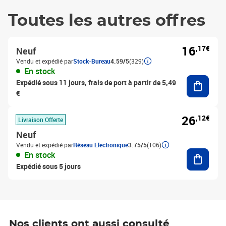
Toutes les autres offres
16
,17€
Neuf
Vendu et expédié par
Stock-Bureau
4.59/5
(329)
En stock
Ajouter
Expédié sous 11 jours, frais de port à partir de 5,49
€
26
,12€
Livraison Offerte
Neuf
Vendu et expédié par
Réseau Electronique
3.75/5
(106)
Ajouter
En stock
Expédié sous 5 jours
Nos clients ont aussi consulté