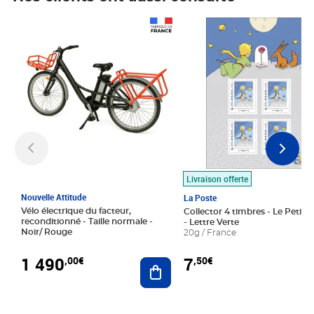
Prix 1 490,00€
Prix 7,50€
Livraison offerte
Nouvelle Attitude
La Poste
Vélo électrique du facteur,
Collector 4 timbres - Le Petit P
reconditionné - Taille normale -
- Lettre Verte
Noir/ Rouge
20g / France
1 490
7
,00€
,50€
Ajouter au panier