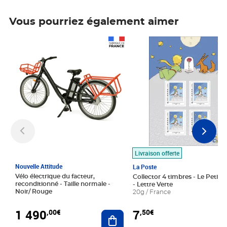
Vous pourriez également aimer
Prix 1 490,00€
Prix 7,50€
Livraison offerte
Nouvelle Attitude
La Poste
Vélo électrique du facteur,
Collector 4 timbres - Le Petit P
reconditionné - Taille normale -
- Lettre Verte
Noir/ Rouge
20g / France
1 490
7
,00€
,50€
Ajouter au panier