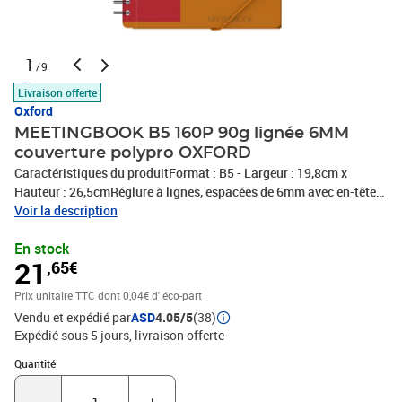
1
/9
Livraison offerte
Oxford
MEETINGBOOK B5 160P 90g lignée 6MM
couverture polypro OXFORD
Caractéristiques du produitFormat : B5 - Largeur : 19,8cm x
Hauteur : 26,5cmRéglure à lignes, espacées de 6mm avec en-tête
et double margeCouverture plastique opaque, en
Voir la description
polypropylèneReliure intégrale noire160 pages - Qualité Optik
En stock
Paper, un papier satiné extra blanc.Une chemise à 3 rabats est
21
,65€
intégrée en fin de cahierCouleur de la couverture :
OrangeCompatible avec l'application SCRIBZEECertifié PEFC - Ce
Prix unitaire TTC
dont 0,04€ d'
éco-part
produit est issu de forêts gérées durablement et de
Vendu et expédié par
ASD
4.05/5
(38)
sourcescontrôlées.
Expédié sous 5 jours
livraison offerte
Quantité : 1
Quantité