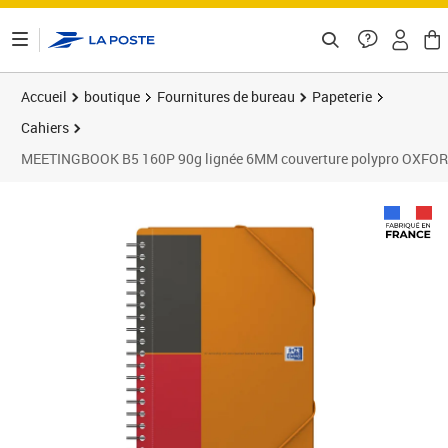
ontenu de la page
Accueil
boutique
Fournitures de bureau
Papeterie
Cahiers
MEETINGBOOK B5 160P 90g lignée 6MM couverture polypro OXFO
Prix 21,65€
Prix 1
Prix 2