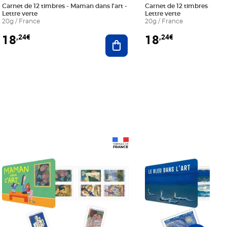
Carnet de 12 timbres - Maman dans l'art -
Carnet de 12 timbres - Le bl
Lettre verte
Lettre verte
20g / France
20g / France
18
18
,24€
,24€
r au panier
Ajouter au panier
Prix 18,24€
Prix 18,24€