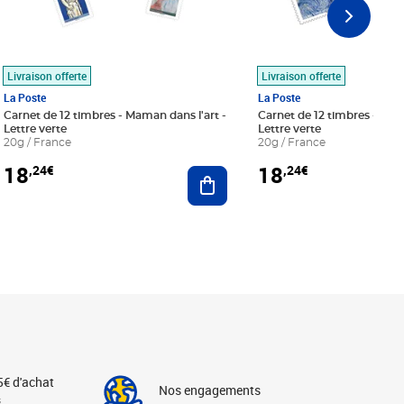
Livraison offerte
Livraison offerte
La Poste
La Poste
Carnet de 12 timbres - Maman dans l'art -
Carnet de 12 timbres - Le bl
Lettre verte
Lettre verte
20g / France
20g / France
18
18
,24€
,24€
r au panier
Ajouter au panier
5€ d'achat
Nos engagements
s