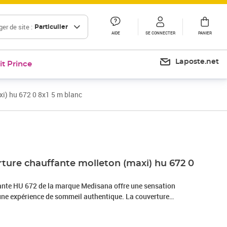
er de site :
Particulier
AIDE
SE CONNECTER
PANIER
Laposte.net
it Prince
i) hu 672 0 8x1 5 m blanc
Prix 76,00€
Prix barré 93,99 €
Prix 78,71€
ture chauffante molleton (maxi) hu 672 0
ante HU 672 de la marque Medisana offre une sensation
ne expérience de sommeil authentique. La couverture
 tissu polaire doux qui est encore plus doux. Avec les 4
 vous pouvez facilement régler la chaleur que vous préférez