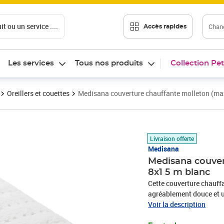
t ou un service ....
Chang
Accès rapides
Les services
Tous nos produits
Collection Pet
Oreillers et couettes
Medisana couverture chauffante molleton (max
Prix 55,39€
Livraison offerte
Medisana
Medisana couver
8x1 5 m blanc
Cette couverture chauff
agréablement douce et u
chauffante est faite d'un
Voir la description
réglages de température,