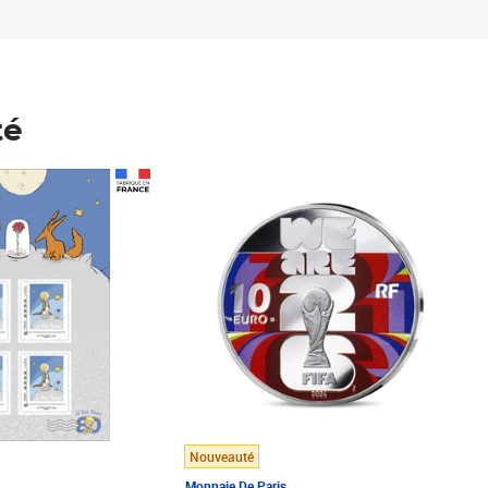
té
Prix 148,00€
Nouveauté
Monnaie De Paris