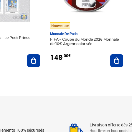
Nouveauté
Monnaie De Paris
 - Le Petit Prince -
FIFA – Coupe du Monde 2026 Monnaie
de 10€ Argent colorisée
148
,00€
Ajouter au panier
Ajoute
Livraison offerte dès 2
iements 100% sécurisés
Hors livres et hors produit