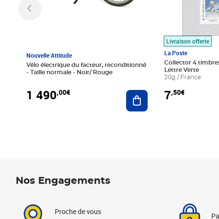
Livraison offerte
La Poste
Nouvelle Attitude
Collector 4 timbres
Vélo électrique du facteur, reconditionné
Lettre Verte
- Taille normale - Noir/ Rouge
20g / France
1 490
7
,00€
,50€
Ajouter au panier
Nos Engagements
Proche de vous
Pa