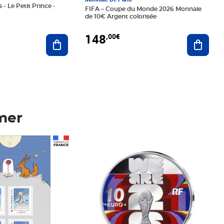
 - Le Petit Prince -
FIFA – Coupe du Monde 2026 Monnaie
de 10€ Argent colorisée
148
,00€
Ajouter au panier
Ajoute
mer
Prix 148,00€