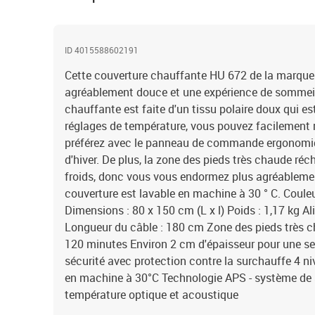
ID 4015588602191
Cette couverture chauffante HU 672 de la marque
agréablement douce et une expérience de sommeil
chauffante est faite d'un tissu polaire doux qui es
réglages de température, vous pouvez facilement r
préférez avec le panneau de commande ergonomiqu
d'hiver. De plus, la zone des pieds très chaude ré
froids, donc vous vous endormez plus agréablemen
couverture est lavable en machine à 30 ° C. Couleu
Dimensions : 80 x 150 cm (L x l) Poids : 1,17 kg A
Longueur du câble : 180 cm Zone des pieds très 
120 minutes Environ 2 cm d'épaisseur pour une s
sécurité avec protection contre la surchauffe 4 n
en machine à 30°C Technologie APS - système de sé
température optique et acoustique