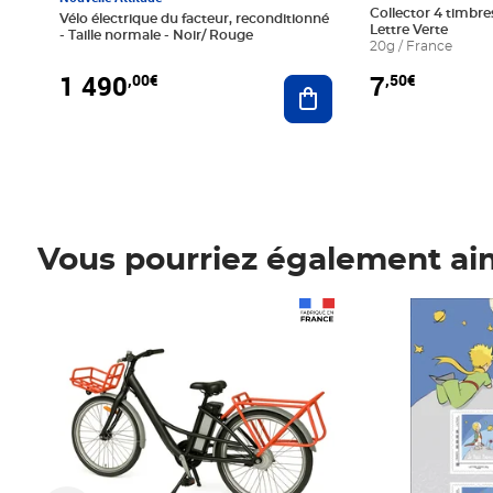
Collector 4 timbres
Vélo électrique du facteur, reconditionné
Lettre Verte
- Taille normale - Noir/ Rouge
20g / France
1 490
7
,00€
,50€
Ajouter au panier
Vous pourriez également ai
Prix 1 490,00€
Prix 7,50€