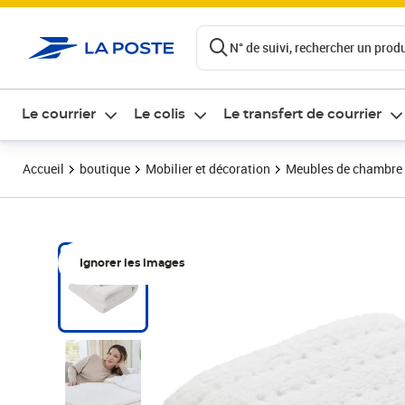
ontenu de la page
N° de suivi, rechercher un produi
Le courrier
Le colis
Le transfert de courrier
Accueil
boutique
Mobilier et décoration
Meubles de chambre
Ignorer les images