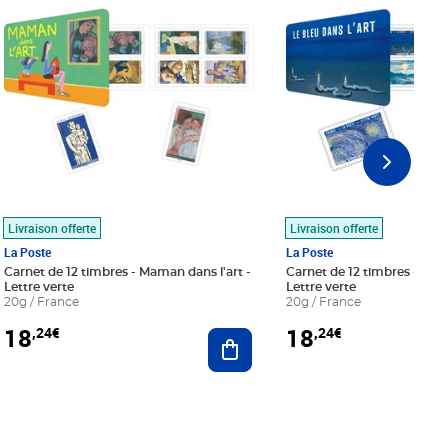
Livraison offerte
Livraison offerte
La Poste
La Poste
Carnet de 12 timbres - Maman dans l'art -
Carnet de 12 timbres - Le bl
Lettre verte
Lettre verte
20g / France
20g / France
18
18
,24€
,24€
r au panier
Ajouter au panier