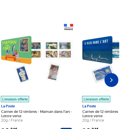
Prix 18,24€
Prix 18,24€
Livraison offerte
Livraison offerte
La Poste
La Poste
Carnet de 12 timbres - Maman dans l'art -
Carnet de 12 timbres - Le bl
Lettre verte
Lettre verte
20g / France
20g / France