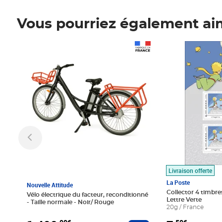
Vous pourriez également ai
Prix 1 490,00€
Prix 7,50€
Livraison offerte
La Poste
Nouvelle Attitude
Collector 4 timbres
Vélo électrique du facteur, reconditionné
Lettre Verte
- Taille normale - Noir/ Rouge
20g / France