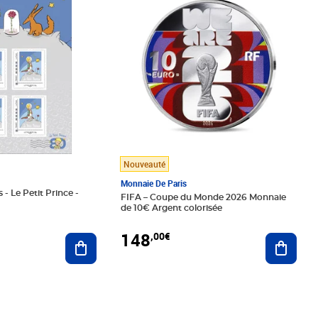
Nouveauté
Monnaie De Paris
 - Le Petit Prince -
FIFA – Coupe du Monde 2026 Monnaie
de 10€ Argent colorisée
148
,00€
Ajouter au panier
Ajoute