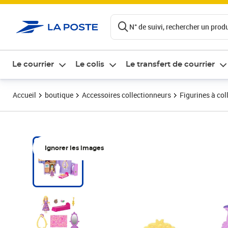
ontenu de la page
N° de suivi, rechercher un produi
Le courrier
Le colis
Le transfert de courrier
Accueil
boutique
Accessoires collectionneurs
Figurines à col
Ignorer les images