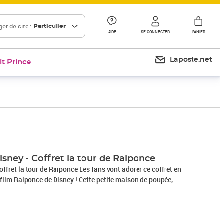
er de site :
Particulier
AIDE
SE CONNECTER
PANIER
Laposte.net
it Prince
Prix 36,22€
isney - Coffret la tour de Raiponce
 Raiponce Les fans vont adorer ce coffret en
 film Raiponce de Disney ! Cette petite maison de poupée,
uvre pour révéler plusieurs zones de jeu, une petite poupée
ine de son animal de compagnie, du mobilier et plus encore.
une poignée pour pouvoir l'emporter partout et peut se