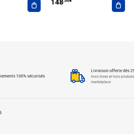
148
,00€
Ajouter au panier
Ajoute
Livraison offerte dès 2
iements 100% sécurisés
Hors livres et hors produit
marketplace
s