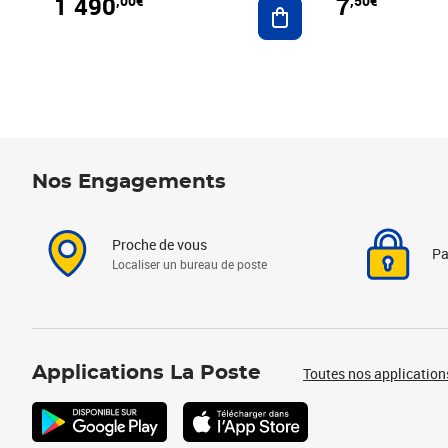
1 490
7
,00€
,50€
Ajouter au panier
Nos Engagements
Proche de vous
Pa
Localiser un bureau de poste
Applications La Poste
Toutes nos application