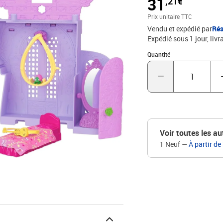
31
,21€
connecter à d'autres cof
possibilités de jeu. La p
Prix unitaire TTC
Vendu et expédié par
Rés
Expédié sous 1 jour
livr
Quantité : 1
Quantité
Voir toutes les au
1 Neuf
—
À partir de