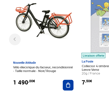
Livraison offerte
La Poste
Nouvelle Attitude
Collector 4 timbres
Vélo électrique du facteur, reconditionné
Lettre Verte
- Taille normale - Noir/ Rouge
20g / France
1 490
7
,00€
,50€
Ajouter au panier