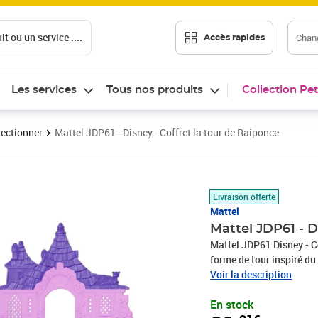
t ou un service ....
Chang
Accès rapides
Les services
Tous nos produits
Collection Pet
lectionner
Mattel JDP61 - Disney - Coffret la tour de Raiponce
Prix 31,21€
Livraison offerte
Mattel
Mattel JDP61 - D
Mattel JDP61 Disney - Coffret la tour de
forme de tour inspiré du
charmante à souhait, s'o
Voir la description
Raiponce (9 cm), 1 figur
En stock
Le coffret est équipé d'