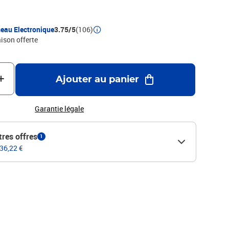
frets de la collection Histoires à empiler pour encore plus de
oupée ne tient pas debout toute seuleÀ partir de : 3 ans
eau Electronique
3.75/5
(106)
aison offerte
Ajouter au panier
Garantie légale
tres offres
1
 36,22 €