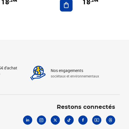
18
18
,24€
,24€
r au panier
Ajouter au panier
5€ d'achat
Nos engagements
s
sociétaux et environnementaux
Linkedin
Instagram
X
Tiktok
Facebook
Youtube
Threads
Restons connectés