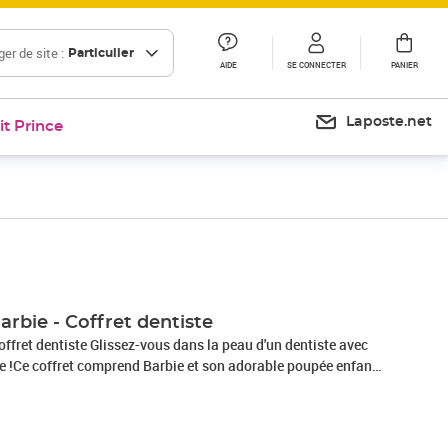
er de site :
Particulier
AIDE
SE CONNECTER
PANIER
Laposte.net
it Prince
arbie - Coffret dentiste
dans la peau d'un dentiste avec
te !Ce coffret comprend Barbie et son adorable poupée enfant
s de jeu sur le thème du métier de dentiste !Grâce au fauteuil
rbie peut examiner les dents de sa patiente en se servant
és.Barbie porte une robe imprimée avec sa blouse blanche et