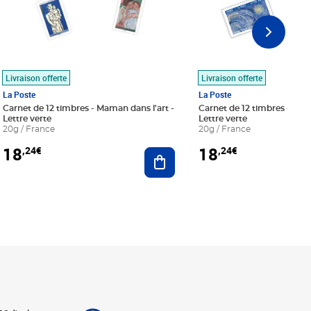
Livraison offerte
Livraison offerte
La Poste
La Poste
Carnet de 12 timbres - Maman dans l'art -
Carnet de 12 timbres - Le bl
Lettre verte
Lettre verte
20g / France
20g / France
18
18
,24€
,24€
r au panier
Ajouter au panier