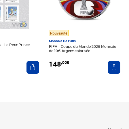
Nouveauté
Monnaie De Paris
 - Le Petit Prince -
FIFA – Coupe du Monde 2026 Monnaie
de 10€ Argent colorisée
148
,00€
Ajouter au panier
Ajoute