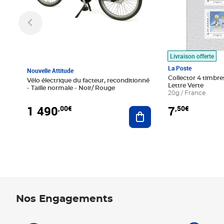
Livraison offerte
La Poste
Nouvelle Attitude
Collector 4 timbres
Vélo électrique du facteur, reconditionné
Lettre Verte
- Taille normale - Noir/ Rouge
20g / France
1 490
7
,00€
,50€
Ajouter au panier
Nos Engagements