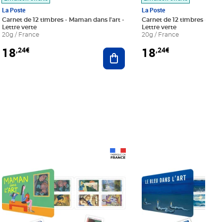
La Poste
La Poste
Carnet de 12 timbres - Maman dans l'art -
Carnet de 12 timbres - Le bl
Lettre verte
Lettre verte
20g / France
20g / France
18
18
,24€
,24€
r au panier
Ajouter au panier
Prix 18,24€
Prix 18,24€