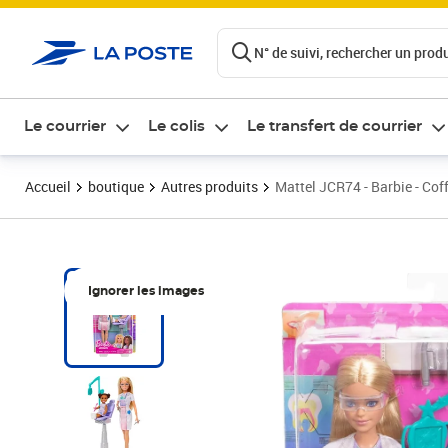
ontenu de la page
N° de suivi, rechercher un produi
Le courrier
Le colis
Le transfert de courrier
Accueil
boutique
Autres produits
Mattel JCR74 - Barbie - Coff
Ignorer les images