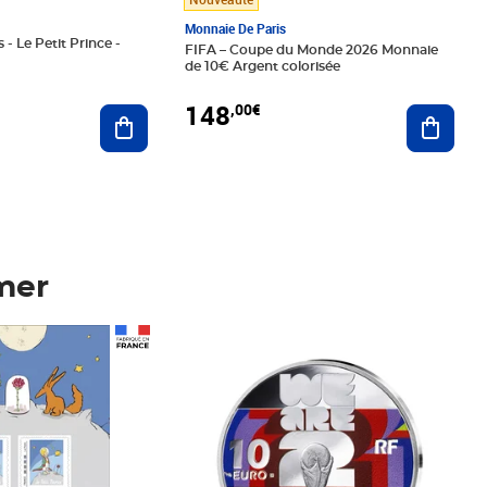
Monnaie De Paris
 - Le Petit Prince -
FIFA – Coupe du Monde 2026 Monnaie
de 10€ Argent colorisée
148
,00€
Ajouter au panier
Ajoute
mer
Prix 148,00€