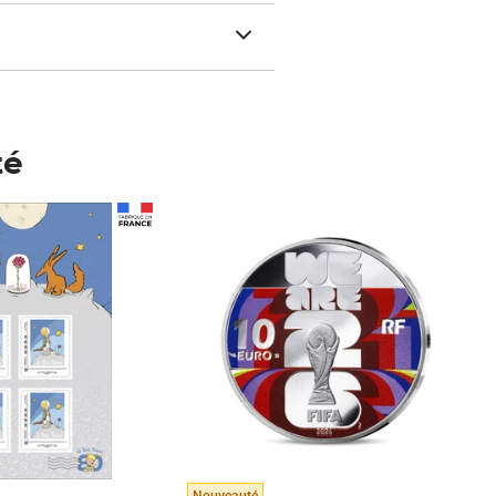
té
Prix 148,00€
Nouveauté