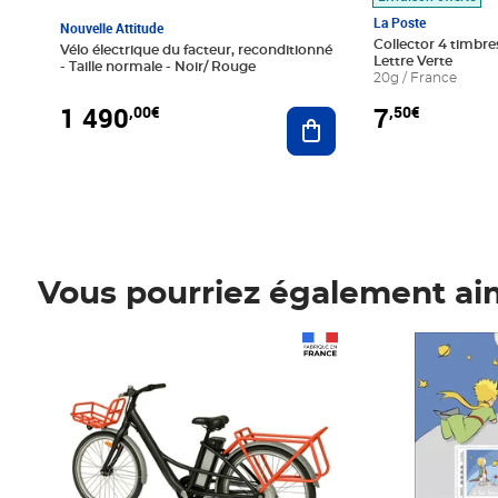
La Poste
Nouvelle Attitude
Collector 4 timbres
Vélo électrique du facteur, reconditionné
Lettre Verte
- Taille normale - Noir/ Rouge
20g / France
1 490
7
,00€
,50€
Ajouter au panier
Vous pourriez également ai
Prix 1 490,00€
Prix 7,50€