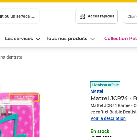
t ou un service ....
Chang
Accès rapides
Les services
Tous nos produits
Collection Pet
ret dentiste
Prix 37,32€
Livraison offerte
Mattel
Mattel JCR74 - B
Mattel JCR74 Barbie - Coffret dentiste Glissez-vous 
ce coffret Barbie Dentis
ainsi que des accessoire
Voir la description
d'examen de dentiste, Ba
En stock
d'instruments spécialis