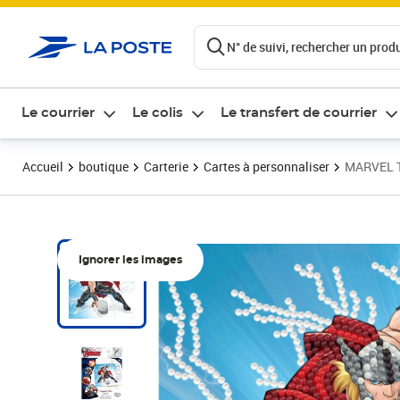
ontenu de la page
N° de suivi, rechercher un produi
Le courrier
Le colis
Le transfert de courrier
Accueil
boutique
Carterie
Cartes à personnaliser
MARVEL Th
Ignorer les images