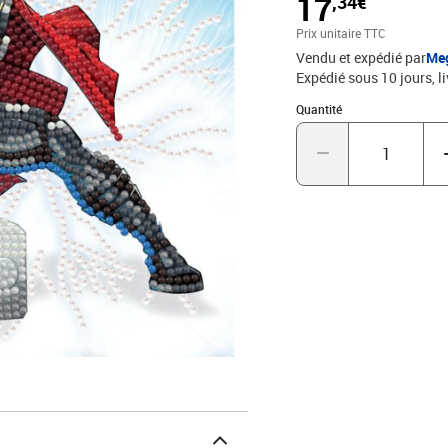
17
,34€
Prix unitaire TTC
Vendu et expédié par
Me
Expédié sous 10 jours
l
Quantité : 1
Quantité