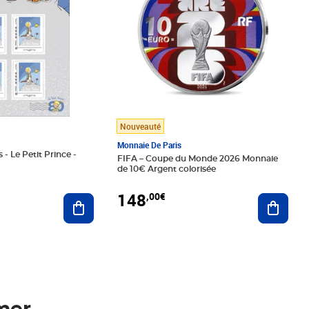
Nouveauté
Monnaie De Paris
 - Le Petit Prince -
FIFA – Coupe du Monde 2026 Monnaie
de 10€ Argent colorisée
148
,00€
Ajouter au panier
Ajoute