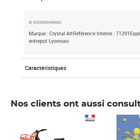
ID 5055865498665
Marque : Crystal ArtRéférence Interne : 71291Expé
entrepot Lyonnais
Caractéristiques
Nos clients ont aussi consul
Prix 1 490,00€
Prix 7,50€