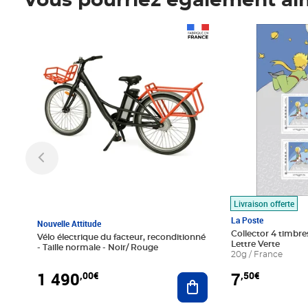
Vous pourriez également ai
Prix 1 490,00€
Prix 7,50€
Livraison offerte
La Poste
Nouvelle Attitude
Collector 4 timbres
Vélo électrique du facteur, reconditionné
Lettre Verte
- Taille normale - Noir/ Rouge
20g / France
1 490
7
,00€
,50€
Ajouter au panier