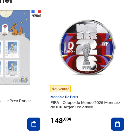
mer
Prix 148,00€
Nouveauté
Monnaie De Paris
 - Le Petit Prince -
FIFA – Coupe du Monde 2026 Monnaie
de 10€ Argent colorisée
148
,00€
Ajouter au panier
Ajoute