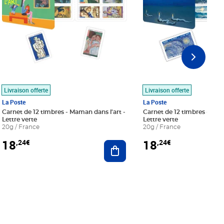
Livraison offerte
Livraison offerte
La Poste
La Poste
Carnet de 12 timbres - Maman dans l'art -
Carnet de 12 timbres - Le bl
Lettre verte
Lettre verte
20g / France
20g / France
18
18
,24€
,24€
r au panier
Ajouter au panier