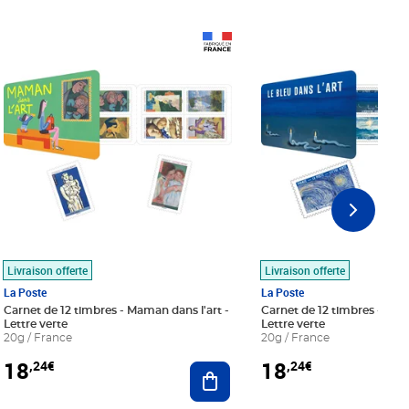
Prix 18,24€
Prix 18,24€
Livraison offerte
Livraison offerte
La Poste
La Poste
Carnet de 12 timbres - Maman dans l'art -
Carnet de 12 timbres - Le bl
Lettre verte
Lettre verte
20g / France
20g / France
18
18
,24€
,24€
r au panier
Ajouter au panier