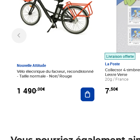
Livraison offerte
La Poste
Nouvelle Attitude
Collector 4 timbres
Vélo électrique du facteur, reconditionné
Lettre Verte
- Taille normale - Noir/ Rouge
20g / France
1 490
7
,00€
,50€
Ajouter au panier