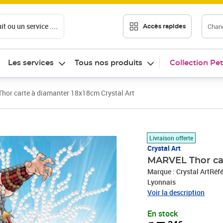
t ou un service ....
Chang
Accès rapides
Les services
Tous nos produits
Collection Pet
or carte à diamanter 18x18cm Crystal Art
Prix 17,34€
Livraison offerte
Crystal Art
MARVEL Thor car
Marque : Crystal ArtRéf
Lyonnais
Voir la description
En stock