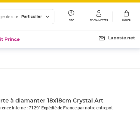
er de site :
Particulier
AIDE
SE CONNECTER
PANIER
Laposte.net
it Prince
te à diamanter 18x18cm Crystal Art
érence Interne : 71291Expédié de France par notre entrepot