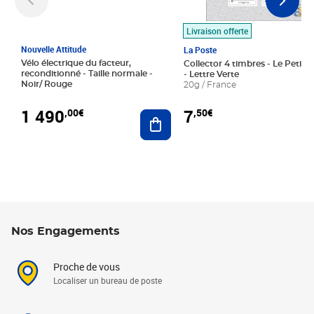
Livraison offerte
Nouvelle Attitude
La Poste
Vélo électrique du facteur,
Collector 4 timbres - Le Petit P
reconditionné - Taille normale -
- Lettre Verte
Noir/ Rouge
20g / France
1 490
7
,00€
,50€
Ajouter au panier
Nos Engagements
Proche de vous
Localiser un bureau de poste