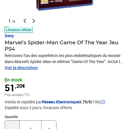
1
/6
Livraison offerte
Sony
Marvel's Spider-Man Game Of The Year Jeu
PS4
Retrouvez l'un des superhéros les plus emblématiques du monde
dans Marvel's Spider-Man en édition "Game Of The Year". Inclut le
jeu complet ainsi que le contenu additionnel "La Ville qui ne dort
Voir la description
jamais". Retrouvez aussi des missions et des défis additionnels
En stock
pour arpenter toujours plus la ville de New-York aux côtés de
51
,20€
Spider-Man.
Prix unitaire TTC
Vendu et expédié par
Réseau Electronique
3.75/5
(106)
Expédié sous 3 jours
livraison offerte
Quantité : 1
Quantité