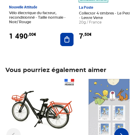
Nouvelle Attitude
La Poste
Vélo électrique du facteur,
Collector 4 timbres - Le Petit P
reconditionné - Taille normale -
- Lettre Verte
Noir/ Rouge
20g / France
1 490
7
,00€
,50€
Ajouter au panier
Vous pourriez également aimer
Prix 1 490,00€
Prix 7,50€