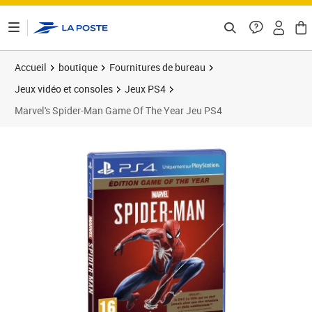
ontenu de la page
Accueil
boutique
Fournitures de bureau
Jeux vidéo et consoles
Jeux PS4
Marvel's Spider-Man Game Of The Year Jeu PS4
Prix 51,20€
Prix 5