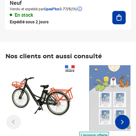
Neuf
Vendu et expédié par
GpasPlus
3.77/5
(56)
Ajouter
En stock
Expédié sous 2 jours
Nos clients ont aussi consulté
Prix 1 490,00€
Prix 7,50€
Livraison offerte