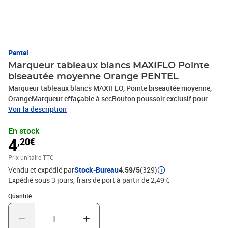
Pentel
Marqueur tableaux blancs MAXIFLO Pointe
biseautée moyenne Orange PENTEL
Marqueur tableaux blancs MAXIFLO, Pointe biseautée moyenne,
OrangeMarqueur effaçable à secBouton poussoir exclusif pour
réencrer la pointe, redémarrage instantané même lorsque la pointe
Voir la description
est sèche (capuchon oublié).Jusqu’à 1000 m d’écriture. Utilisation
En stock
jusqu’à la dernière goutte. Plus de gâchis. Dure 3 fois plus
4
,20€
longtemps qu’un marqueur traditionnel PentelEncre liquide fluide
et toujours intense. Niveau d’encre visibleEncre à base d’alcool.
Prix unitaire TTC
Faible odeur. Ne laisse pas de trace
Vendu et expédié par
Stock-Bureau
4.59/5
(329)
Expédié sous 3 jours, frais de port à partir de 2,49 €
Quantité : 1
Quantité