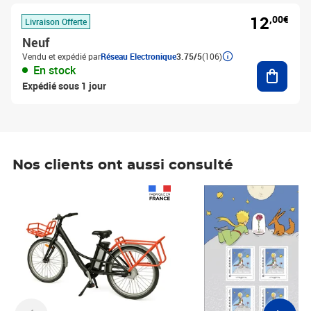
12
,00€
Livraison Offerte
Neuf
Vendu et expédié par
Réseau Electronique
3.75/5
(106)
Ajouter
En stock
Expédié sous 1 jour
Nos clients ont aussi consulté
Prix 1 490,00€
Prix 7,50€