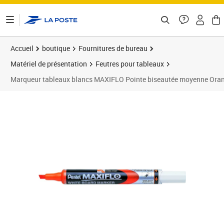
ontenu de la page
Accueil
boutique
Fournitures de bureau
Matériel de présentation
Feutres pour tableaux
Marqueur tableaux blancs MAXIFLO Pointe biseautée moyenne Or
Prix 4,20€
Prix 1