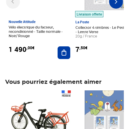
Livraison offerte
Nouvelle Attitude
La Poste
Vélo électrique du facteur,
Collector 4 timbres - Le Petit P
reconditionné - Taille normale -
- Lettre Verte
Noir/ Rouge
20g / France
1 490
7
,00€
,50€
Ajouter au panier
Vous pourriez également aimer
Prix 1 490,00€
Prix 7,50€