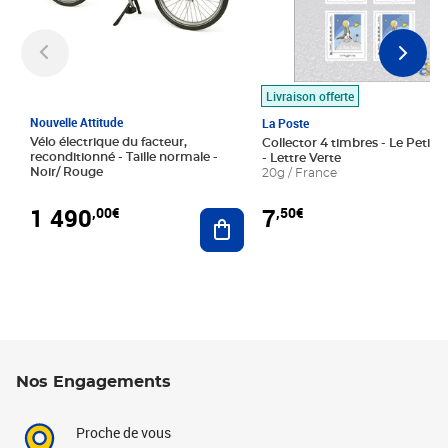
Livraison offerte
Nouvelle Attitude
La Poste
Vélo électrique du facteur,
Collector 4 timbres - Le Petit P
reconditionné - Taille normale -
- Lettre Verte
Noir/ Rouge
20g / France
1 490
7
,00€
,50€
Ajouter au panier
Nos Engagements
Proche de vous