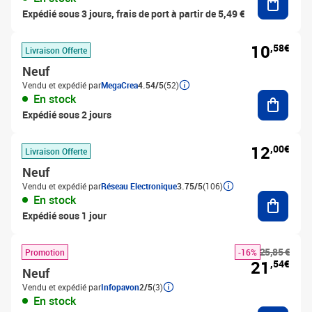
Expédié sous 3 jours, frais de port à partir de 5,49 €
10
,58€
Livraison Offerte
Neuf
Vendu et expédié par
MegaCrea
4.54/5
(52)
Ajouter
En stock
Expédié sous 2 jours
12
,00€
Livraison Offerte
Neuf
Vendu et expédié par
Réseau Electronique
3.75/5
(106)
Ajouter
En stock
Expédié sous 1 jour
25,85 €
Promotion
-16%
21
,54€
Neuf
Vendu et expédié par
Infopavon
2/5
(3)
En stock
Ajouter