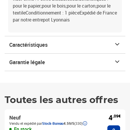
pour le papier;pour le bois;pour le carton;pour le
textileConditionnement : 1 pièceExpédié de France
par notre entrepot Lyonnais
Caractéristiques
Garantie légale
Toutes les autres offres
4
,09€
Neuf
Vendu et expédié par
Stock-Bureau
4.59/5
(330)
Ajouter
En stock