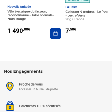
Nouvelle Attitude
La Poste
Vélo électrique du facteur,
Collector 4 timbres - Le Petit P
reconditionné - Taille normale -
- Lettre Verte
Noir/ Rouge
20g / France
1 490
7
,00€
,50€
Ajouter au panier
Nos Engagements
Proche de vous
Localiser un bureau de poste
Paiements 100% sécurisés