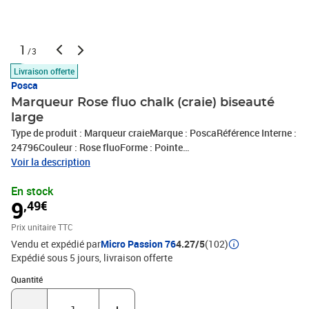
1
/3
Livraison offerte
Posca
Marqueur Rose fluo chalk (craie) biseauté
large
Type de produit : Marqueur craieMarque : PoscaRéférence Interne :
24796Couleur : Rose fluoForme : Pointe
biseautéeCaractéristiques : pour le papier;pour le bois;pour le
Voir la description
carton;pour le textileConditionnement : 1 pièceExpédié de France
En stock
par notre entrepot Lyonnais
9
,49€
Prix unitaire TTC
Vendu et expédié par
Micro Passion 76
4.27/5
(102)
Expédié sous 5 jours
livraison offerte
Quantité : 1
Quantité