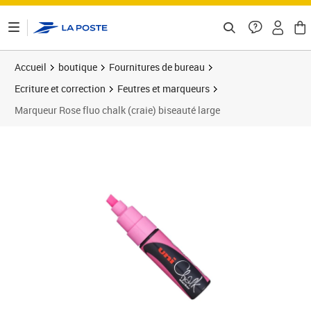
ontenu de la page
Accueil
boutique
Fournitures de bureau
Ecriture et correction
Feutres et marqueurs
Marqueur Rose fluo chalk (craie) biseauté large
Prix 9,49€
Prix 4
Prix 1
Prix 1
Prix b
Prix 2