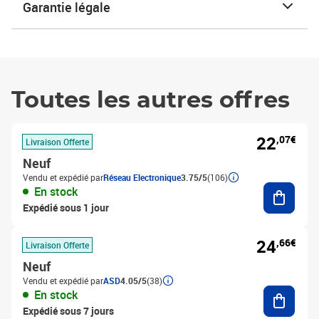
Garantie légale
Toutes les autres offres
22
,07€
Livraison Offerte
Neuf
Vendu et expédié par
Réseau Electronique
3.75/5
(106)
Ajouter
En stock
Expédié sous 1 jour
24
,66€
Livraison Offerte
Neuf
Vendu et expédié par
ASD
4.05/5
(38)
Ajouter
En stock
Expédié sous 7 jours