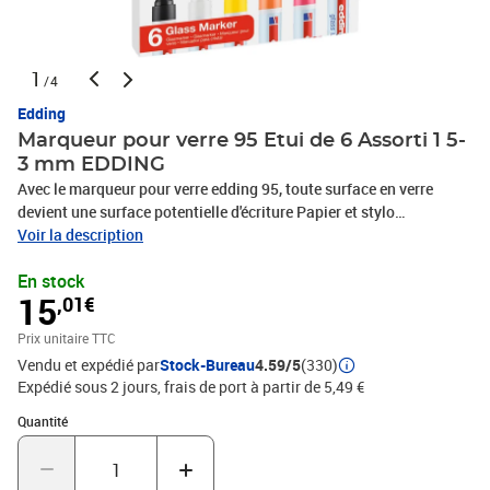
1
/4
Edding
Marqueur pour verre 95 Etui de 6 Assorti 1 5-
3 mm EDDING
Avec le marqueur pour verre edding 95, toute surface en verre
devient une surface potentielle d'écriture Papier et stylo
deviennent superflus On peut ainsi, en toute facilité, animer de
Voir la description
façon plus ludique des séances de réflexion au bureau ou laisser à
En stock
quelqu'un quelques mots sur un miroir chez soi La surface pourra
15
,01€
ensuite être nettoyée à l'aide d'un chiffon sec et on pourra y
réécrire dessus On peut écrire dans les 6 couleurs brillantes sur
Prix unitaire TTC
des surfaces en verre aussi bien foncées que claires L'encre résiste
Vendu et expédié par
Stock-Bureau
4.59/5
(330)
à la lumière L'écriture reste brillante et lisible Le marqueur est
Expédié sous 2 jours, frais de port à partir de 5,49 €
maintenant prêt à l'emploi Si on doit corriger, il suffit d'effacer
l'encre avec un chiffon sec Le capuchon peut être ensuite remis sur
Quantité : 1
Quantité
le marqueur Produit de marque haut de gamme Produit fabriqué
en Allemagne