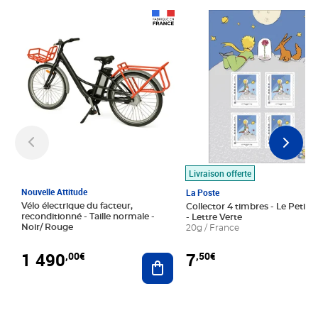
Prix 1 490,00€
Prix 7,50€
Livraison offerte
Nouvelle Attitude
La Poste
Vélo électrique du facteur,
Collector 4 timbres - Le Petit P
reconditionné - Taille normale -
- Lettre Verte
Noir/ Rouge
20g / France
1 490
7
,00€
,50€
Ajouter au panier