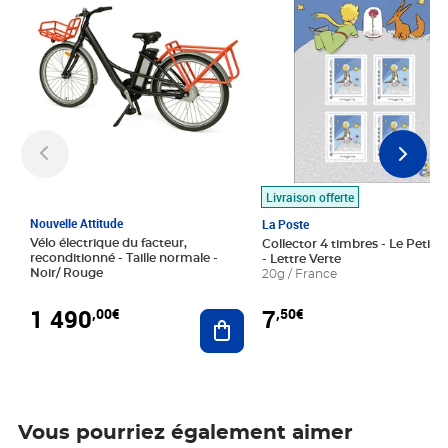
Livraison offerte
Nouvelle Attitude
La Poste
Vélo électrique du facteur,
Collector 4 timbres - Le Petit P
reconditionné - Taille normale -
- Lettre Verte
Noir/ Rouge
20g / France
1 490
7
,00€
,50€
Ajouter au panier
Vous pourriez également aimer