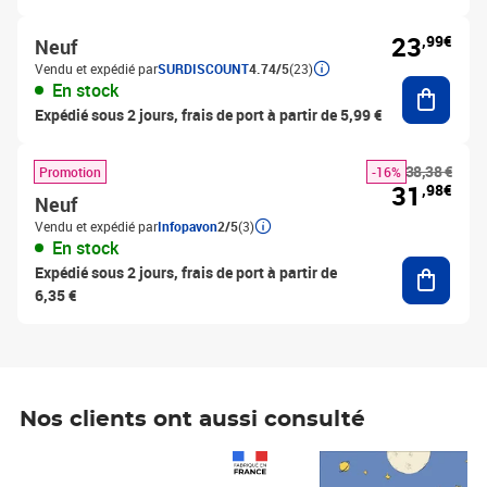
23
,99€
Neuf
Vendu et expédié par
SURDISCOUNT
4.74/5
(23)
Ajouter
En stock
Expédié sous 2 jours, frais de port à partir de 5,99 €
38,38 €
Promotion
-16%
31
,98€
Neuf
Vendu et expédié par
Infopavon
2/5
(3)
En stock
Ajouter
Expédié sous 2 jours, frais de port à partir de
6,35 €
Nos clients ont aussi consulté
Prix 1 490,00€
Prix 7,50€