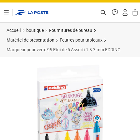
ontenu de la page
Accueil
boutique
Fournitures de bureau
Matériel de présentation
Feutres pour tableaux
Marqueur pour verre 95 Etui de 6 Assorti 1 5-3 mm EDDING
Prix 15,01€
Prix 2
Prix 2
Prix 2
Prix b
Prix 3